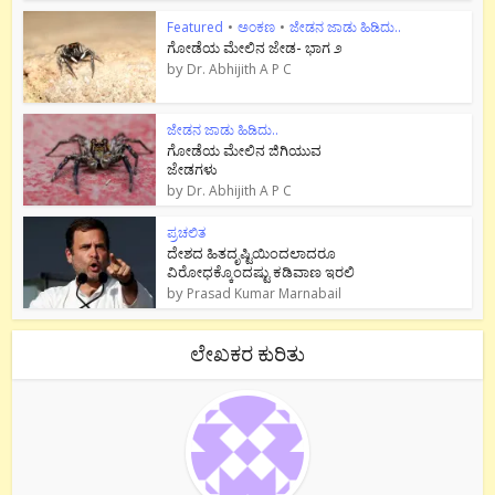
Featured
•
ಅಂಕಣ
•
ಜೇಡನ ಜಾಡು ಹಿಡಿದು..
ಗೋಡೆಯ ಮೇಲಿನ ಜೇಡ- ಭಾಗ ೨
by
Dr. Abhijith A P C
ಜೇಡನ ಜಾಡು ಹಿಡಿದು..
ಗೋಡೆಯ ಮೇಲಿನ ಜಿಗಿಯುವ
ಜೇಡಗಳು
by
Dr. Abhijith A P C
ಪ್ರಚಲಿತ
ದೇಶದ ಹಿತದೃಷ್ಟಿಯಿಂದಲಾದರೂ
ವಿರೋಧಕ್ಕೊಂದಷ್ಟು ಕಡಿವಾಣ ಇರಲಿ
by
Prasad Kumar Marnabail
ಲೇಖಕರ ಕುರಿತು