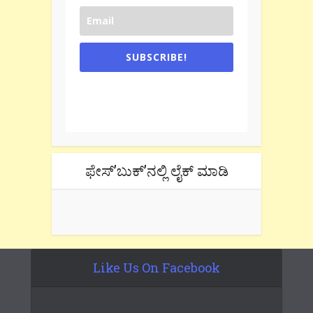
SUBSCRIBE!
One e-mail a week. We don't spam.
Don't forget to check the promotional
tab if you are using gmail.
ಫೇಸ್’ಬುಕ್’ನಲ್ಲಿ ಲೈಕ್ ಮಾಡಿ
Like Us On Facebook