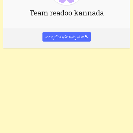
Team readoo kannada
ಎಲ್ಲಾ ಲೇಖನಗಳನ್ನು ನೋಡಿ