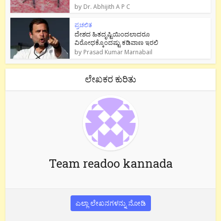
by
Dr. Abhijith A P C
ಪ್ರಚಲಿತ
ದೇಶದ ಹಿತದೃಷ್ಟಿಯಿಂದಲಾದರೂ
ವಿರೋಧಕ್ಕೊಂದಷ್ಟು ಕಡಿವಾಣ ಇರಲಿ
by
Prasad Kumar Marnabail
ಲೇಖಕರ ಕುರಿತು
Team readoo kannada
ಎಲ್ಲಾ ಲೇಖನಗಳನ್ನು ನೋಡಿ