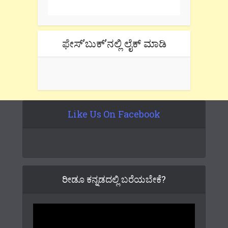
ಫೇಸ್’ಬುಕ್’ನಲ್ಲಿ ಲೈಕ್ ಮಾಡಿ
Like Us On Facebook
ರೀಡೂ ಕನ್ನಡದಲ್ಲಿ ಬರೆಯಬೇಕೆ?