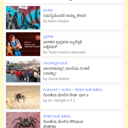
ಅಂಕಣ
ಸಮಸ್ಯೆಯೆಂದರೆ ಸಾವಲ್ಲ, ಜೀವನ
by
Manu Vaidya
ಪ್ರಚಲಿತ
ಭಾರತದ ಪ್ರಪ್ರಥಮ ಜ್ಯುವೆಲ್ಲರಿ
ಎಕ್ಸಿಬಿಷನ್
by
Team readoo kannada
Uncategorized
ವಲಸಿಗರಾರಲ್ಲ?, ವಲಸೆಯು ನಿಂತರೆ
ಬದುಕಿಲ್ಲ !
by
Guest Author
Featured
•
ಅಂಕಣ
•
ಜೇಡನ ಜಾಡು ಹಿಡಿದು..
ಗೋಡೆಯ ಮೇಲಿನ ಜೇಡ- ಭಾಗ ೨
by
Dr. Abhijith A P C
ಜೇಡನ ಜಾಡು ಹಿಡಿದು..
ಗೋಡೆಯ ಮೇಲಿನ ಜಿಗಿಯುವ
ಜೇಡಗಳು