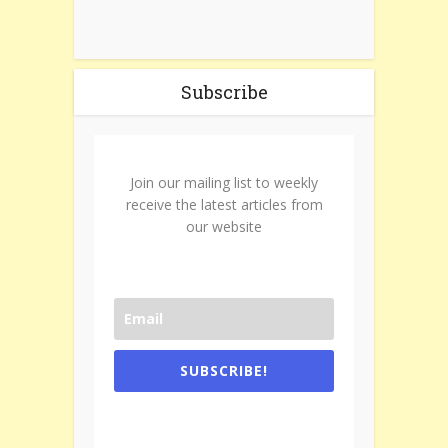
Subscribe
Join our mailing list to weekly
receive the latest articles from
our website
SUBSCRIBE!
One e-mail a week. We don't spam.
Don't forget to check the promotional
tab if you are using gmail.