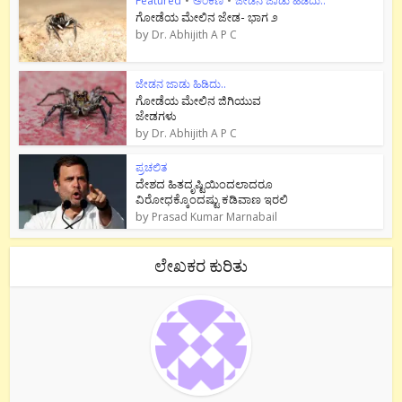
Featured
•
ಅಂಕಣ
•
ಜೇಡನ ಜಾಡು ಹಿಡಿದು..
ಗೋಡೆಯ ಮೇಲಿನ ಜೇಡ- ಭಾಗ ೨
by
Dr. Abhijith A P C
ಜೇಡನ ಜಾಡು ಹಿಡಿದು..
ಗೋಡೆಯ ಮೇಲಿನ ಜಿಗಿಯುವ
ಜೇಡಗಳು
by
Dr. Abhijith A P C
ಪ್ರಚಲಿತ
ದೇಶದ ಹಿತದೃಷ್ಟಿಯಿಂದಲಾದರೂ
ವಿರೋಧಕ್ಕೊಂದಷ್ಟು ಕಡಿವಾಣ ಇರಲಿ
by
Prasad Kumar Marnabail
ಲೇಖಕರ ಕುರಿತು