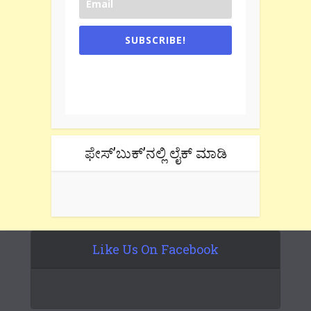
SUBSCRIBE!
One e-mail a week. We don't spam.
Don't forget to check the promotional
tab if you are using gmail.
ಫೇಸ್’ಬುಕ್’ನಲ್ಲಿ ಲೈಕ್ ಮಾಡಿ
Like Us On Facebook