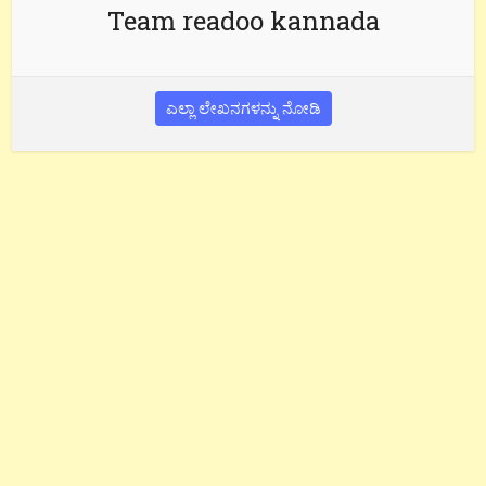
Team readoo kannada
ಎಲ್ಲಾ ಲೇಖನಗಳನ್ನು ನೋಡಿ