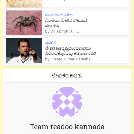
ಜೇಡನ ಜಾಡು ಹಿಡಿದು..
ಗೋಡೆಯ ಮೇಲಿನ ಜಿಗಿಯುವ
ಜೇಡಗಳು
by
Dr. Abhijith A P C
ಪ್ರಚಲಿತ
ದೇಶದ ಹಿತದೃಷ್ಟಿಯಿಂದಲಾದರೂ
ವಿರೋಧಕ್ಕೊಂದಷ್ಟು ಕಡಿವಾಣ ಇರಲಿ
by
Prasad Kumar Marnabail
ಲೇಖಕರ ಕುರಿತು
Team readoo kannada