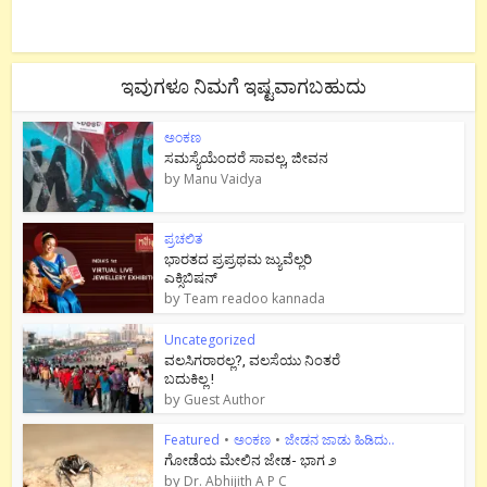
ಇವುಗಳೂ ನಿಮಗೆ ಇಷ್ಟವಾಗಬಹುದು
ಅಂಕಣ
ಸಮಸ್ಯೆಯೆಂದರೆ ಸಾವಲ್ಲ, ಜೀವನ
by
Manu Vaidya
ಪ್ರಚಲಿತ
ಭಾರತದ ಪ್ರಪ್ರಥಮ ಜ್ಯುವೆಲ್ಲರಿ
ಎಕ್ಸಿಬಿಷನ್
by
Team readoo kannada
Uncategorized
ವಲಸಿಗರಾರಲ್ಲ?, ವಲಸೆಯು ನಿಂತರೆ
ಬದುಕಿಲ್ಲ !
by
Guest Author
Featured
•
ಅಂಕಣ
•
ಜೇಡನ ಜಾಡು ಹಿಡಿದು..
ಗೋಡೆಯ ಮೇಲಿನ ಜೇಡ- ಭಾಗ ೨
by
Dr. Abhijith A P C