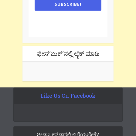
SUBSCRIBE!
One e-mail a week. We don't spam.
Don't forget to check the promotional
tab if you are using gmail.
ಫೇಸ್’ಬುಕ್’ನಲ್ಲಿ ಲೈಕ್ ಮಾಡಿ
Like Us On Facebook
ರೀಡೂ ಕನ್ನಡದಲ್ಲಿ ಬರೆಯಬೇಕೆ?