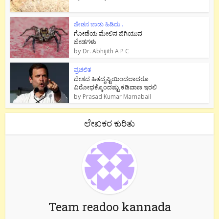
ಜೇಡನ ಜಾಡು ಹಿಡಿದು..
ಗೋಡೆಯ ಮೇಲಿನ ಜಿಗಿಯುವ
ಜೇಡಗಳು
by
Dr. Abhijith A P C
ಪ್ರಚಲಿತ
ದೇಶದ ಹಿತದೃಷ್ಟಿಯಿಂದಲಾದರೂ
ವಿರೋಧಕ್ಕೊಂದಷ್ಟು ಕಡಿವಾಣ ಇರಲಿ
by
Prasad Kumar Marnabail
ಲೇಖಕರ ಕುರಿತು
Team readoo kannada