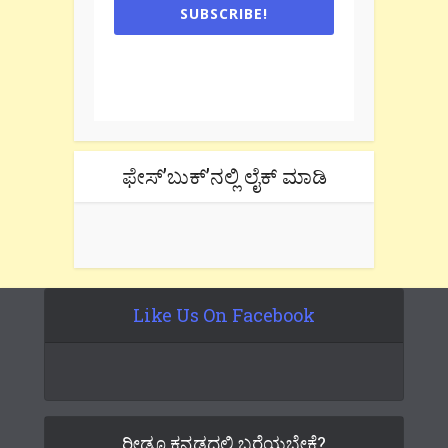
SUBSCRIBE!
One e-mail a week. We don't spam.
Don't forget to check the promotional
tab if you are using gmail.
ಫೇಸ್’ಬುಕ್’ನಲ್ಲಿ ಲೈಕ್ ಮಾಡಿ
Like Us On Facebook
ರೀಡೂ ಕನ್ನಡದಲ್ಲಿ ಬರೆಯಬೇಕೆ?