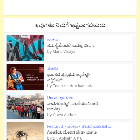
ಇವುಗಳೂ ನಿಮಗೆ ಇಷ್ಟವಾಗಬಹುದು
ಅಂಕಣ
ಸಮಸ್ಯೆಯೆಂದರೆ ಸಾವಲ್ಲ, ಜೀವನ
by
Manu Vaidya
ಪ್ರಚಲಿತ
ಭಾರತದ ಪ್ರಪ್ರಥಮ ಜ್ಯುವೆಲ್ಲರಿ
ಎಕ್ಸಿಬಿಷನ್
by
Team readoo kannada
Uncategorized
ವಲಸಿಗರಾರಲ್ಲ?, ವಲಸೆಯು ನಿಂತರೆ
ಬದುಕಿಲ್ಲ !
by
Guest Author
Featured
•
ಅಂಕಣ
•
ಜೇಡನ ಜಾಡು ಹಿಡಿದು..
ಗೋಡೆಯ ಮೇಲಿನ ಜೇಡ- ಭಾಗ ೨
by
Dr. Abhijith A P C