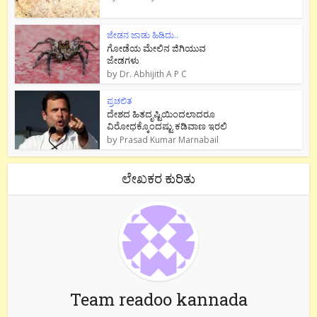
ಜೇಡನ ಜಾಡು ಹಿಡಿದು..
ಗೋಡೆಯ ಮೇಲಿನ ಜಿಗಿಯುವ
ಜೇಡಗಳು
by
Dr. Abhijith A P C
ಪ್ರಚಲಿತ
ದೇಶದ ಹಿತದೃಷ್ಟಿಯಿಂದಲಾದರೂ
ವಿರೋಧಕ್ಕೊಂದಷ್ಟು ಕಡಿವಾಣ ಇರಲಿ
by
Prasad Kumar Marnabail
ಲೇಖಕರ ಕುರಿತು
Team readoo kannada