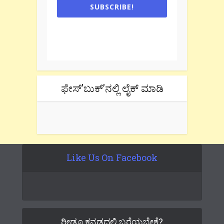
SUBSCRIBE!
One e-mail a week. We don't spam.
Don't forget to check the promotional
tab if you are using gmail.
ಫೇಸ್’ಬುಕ್’ನಲ್ಲಿ ಲೈಕ್ ಮಾಡಿ
Like Us On Facebook
ರೀಡೂ ಕನ್ನಡದಲ್ಲಿ ಬರೆಯಬೇಕೆ?