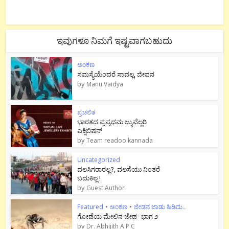
ಇವುಗಳೂ ನಿಮಗೆ ಇಷ್ಟವಾಗಬಹುದು
ಅಂಕಣ
ಸಮಸ್ಯೆಯೆಂದರೆ ಸಾವಲ್ಲ, ಜೀವನ
by
Manu Vaidya
ಪ್ರಚಲಿತ
ಭಾರತದ ಪ್ರಪ್ರಥಮ ಜ್ಯುವೆಲ್ಲರಿ
ಎಕ್ಸಿಬಿಷನ್
by
Team readoo kannada
Uncategorized
ವಲಸಿಗರಾರಲ್ಲ?, ವಲಸೆಯು ನಿಂತರೆ
ಬದುಕಿಲ್ಲ !
by
Guest Author
Featured
•
ಅಂಕಣ
•
ಜೇಡನ ಜಾಡು ಹಿಡಿದು..
ಗೋಡೆಯ ಮೇಲಿನ ಜೇಡ- ಭಾಗ ೨
by
Dr. Abhijith A P C