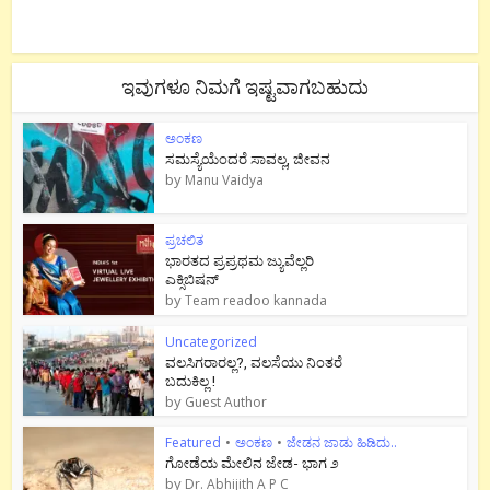
ಇವುಗಳೂ ನಿಮಗೆ ಇಷ್ಟವಾಗಬಹುದು
ಅಂಕಣ
ಸಮಸ್ಯೆಯೆಂದರೆ ಸಾವಲ್ಲ, ಜೀವನ
by
Manu Vaidya
ಪ್ರಚಲಿತ
ಭಾರತದ ಪ್ರಪ್ರಥಮ ಜ್ಯುವೆಲ್ಲರಿ
ಎಕ್ಸಿಬಿಷನ್
by
Team readoo kannada
Uncategorized
ವಲಸಿಗರಾರಲ್ಲ?, ವಲಸೆಯು ನಿಂತರೆ
ಬದುಕಿಲ್ಲ !
by
Guest Author
Featured
•
ಅಂಕಣ
•
ಜೇಡನ ಜಾಡು ಹಿಡಿದು..
ಗೋಡೆಯ ಮೇಲಿನ ಜೇಡ- ಭಾಗ ೨
by
Dr. Abhijith A P C