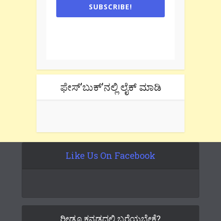
SUBSCRIBE!
One e-mail a week. We don't spam.
Don't forget to check the promotional
tab if you are using gmail.
ಫೇಸ್’ಬುಕ್’ನಲ್ಲಿ ಲೈಕ್ ಮಾಡಿ
Like Us On Facebook
ರೀಡೂ ಕನ್ನಡದಲ್ಲಿ ಬರೆಯಬೇಕೆ?