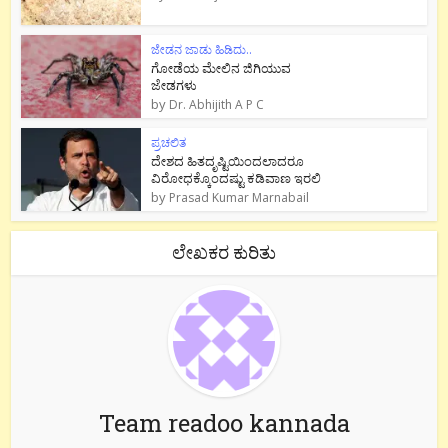
ಜೇಡನ ಜಾಡು ಹಿಡಿದು..
ಗೋಡೆಯ ಮೇಲಿನ ಜಿಗಿಯುವ
ಜೇಡಗಳು
by
Dr. Abhijith A P C
ಪ್ರಚಲಿತ
ದೇಶದ ಹಿತದೃಷ್ಟಿಯಿಂದಲಾದರೂ
ವಿರೋಧಕ್ಕೊಂದಷ್ಟು ಕಡಿವಾಣ ಇರಲಿ
by
Prasad Kumar Marnabail
ಲೇಖಕರ ಕುರಿತು
Team readoo kannada