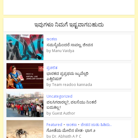
ಇವುಗಳೂ ನಿಮಗೆ ಇಷ್ಟವಾಗಬಹುದು
ಅಂಕಣ
ಸಮಸ್ಯೆಯೆಂದರೆ ಸಾವಲ್ಲ, ಜೀವನ
by
Manu Vaidya
ಪ್ರಚಲಿತ
ಭಾರತದ ಪ್ರಪ್ರಥಮ ಜ್ಯುವೆಲ್ಲರಿ
ಎಕ್ಸಿಬಿಷನ್
by
Team readoo kannada
Uncategorized
ವಲಸಿಗರಾರಲ್ಲ?, ವಲಸೆಯು ನಿಂತರೆ
ಬದುಕಿಲ್ಲ !
by
Guest Author
Featured
•
ಅಂಕಣ
•
ಜೇಡನ ಜಾಡು ಹಿಡಿದು..
ಗೋಡೆಯ ಮೇಲಿನ ಜೇಡ- ಭಾಗ ೨
by
Dr. Abhijith A P C