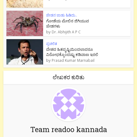
ಜೇಡನ ಜಾಡು ಹಿಡಿದು..
ಗೋಡೆಯ ಮೇಲಿನ ಜಿಗಿಯುವ
ಜೇಡಗಳು
by
Dr. Abhijith A P C
ಪ್ರಚಲಿತ
ದೇಶದ ಹಿತದೃಷ್ಟಿಯಿಂದಲಾದರೂ
ವಿರೋಧಕ್ಕೊಂದಷ್ಟು ಕಡಿವಾಣ ಇರಲಿ
by
Prasad Kumar Marnabail
ಲೇಖಕರ ಕುರಿತು
Team readoo kannada