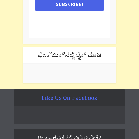
SUBSCRIBE!
One e-mail a week. We don't spam.
Don't forget to check the promotional
tab if you are using gmail.
ಫೇಸ್’ಬುಕ್’ನಲ್ಲಿ ಲೈಕ್ ಮಾಡಿ
Like Us On Facebook
ರೀಡೂ ಕನ್ನಡದಲ್ಲಿ ಬರೆಯಬೇಕೆ?