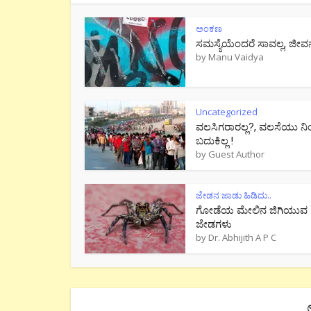
ಅಂಕಣ
ಸಮಸ್ಯೆಯೆಂದರೆ ಸಾವಲ್ಲ, ಜೀವ
by
Manu Vaidya
Uncategorized
ವಲಸಿಗರಾರಲ್ಲ?, ವಲಸೆಯು ನಿ
ಬದುಕಿಲ್ಲ !
by
Guest Author
ಜೇಡನ ಜಾಡು ಹಿಡಿದು..
ಗೋಡೆಯ ಮೇಲಿನ ಜಿಗಿಯುವ
ಜೇಡಗಳು
by
Dr. Abhijith A P C