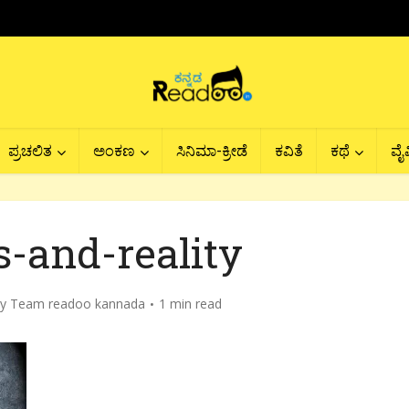
ಪ್ರಚಲಿತ
ಅಂಕಣ
ಸಿನಿಮಾ-ಕ್ರೀಡೆ
ಕವಿತೆ
ಕಥೆ
ವೈವ
-and-reality
by
Team readoo kannada
1 min read