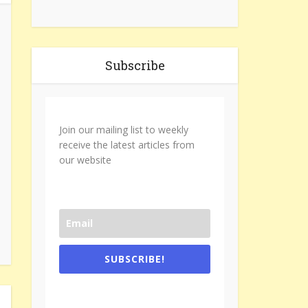
Subscribe
Join our mailing list to weekly
receive the latest articles from
our website
SUBSCRIBE!
One e-mail a week. We don't spam.
Don't forget to check the promotional
tab if you are using gmail.