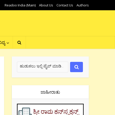
Readoo India (Main)
About Us
Contact Us
Authors
ಿಧ್ಯ
ಜಾಹೀರಾತು