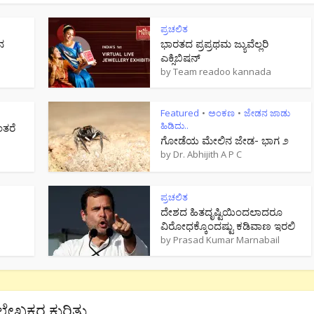
ಪ್ರಚಲಿತ
ನ
ಭಾರತದ ಪ್ರಪ್ರಥಮ ಜ್ಯುವೆಲ್ಲರಿ
ಎಕ್ಸಿಬಿಷನ್
by
Team readoo kannada
Featured
ಅಂಕಣ
ಜೇಡನ ಜಾಡು
•
•
ಹಿಡಿದು..
ಂತರೆ
ಗೋಡೆಯ ಮೇಲಿನ ಜೇಡ- ಭಾಗ ೨
by
Dr. Abhijith A P C
ಪ್ರಚಲಿತ
ದೇಶದ ಹಿತದೃಷ್ಟಿಯಿಂದಲಾದರೂ
ವಿರೋಧಕ್ಕೊಂದಷ್ಟು ಕಡಿವಾಣ ಇರಲಿ
by
Prasad Kumar Marnabail
ಲೇಖಕರ ಕುರಿತು