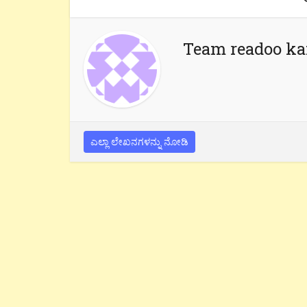
Team readoo k
ಎಲ್ಲಾ ಲೇಖನಗಳನ್ನು ನೋಡಿ