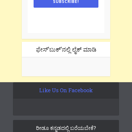
SUBSCRIBE!
One e-mail a week. We don't spam.
Don't forget to check the promotional
tab if you are using gmail.
ಫೇಸ್’ಬುಕ್’ನಲ್ಲಿ ಲೈಕ್ ಮಾಡಿ
Like Us On Facebook
ರೀಡೂ ಕನ್ನಡದಲ್ಲಿ ಬರೆಯಬೇಕೆ?