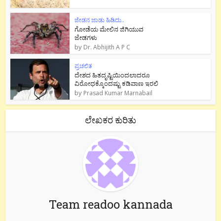
ಜೇಡನ ಜಾಡು ಹಿಡಿದು..
ಗೋಡೆಯ ಮೇಲಿನ ಜಿಗಿಯುವ
ಜೇಡಗಳು
by
Dr. Abhijith A P C
ಪ್ರಚಲಿತ
ದೇಶದ ಹಿತದೃಷ್ಟಿಯಿಂದಲಾದರೂ
ವಿರೋಧಕ್ಕೊಂದಷ್ಟು ಕಡಿವಾಣ ಇರಲಿ
by
Prasad Kumar Marnabail
ಲೇಖಕರ ಕುರಿತು
Team readoo kannada