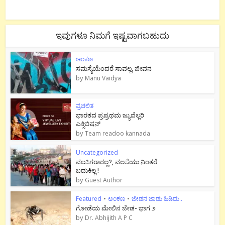
ಇವುಗಳೂ ನಿಮಗೆ ಇಷ್ಟವಾಗಬಹುದು
ಅಂಕಣ
ಸಮಸ್ಯೆಯೆಂದರೆ ಸಾವಲ್ಲ, ಜೀವನ
by
Manu Vaidya
ಪ್ರಚಲಿತ
ಭಾರತದ ಪ್ರಪ್ರಥಮ ಜ್ಯುವೆಲ್ಲರಿ
ಎಕ್ಸಿಬಿಷನ್
by
Team readoo kannada
Uncategorized
ವಲಸಿಗರಾರಲ್ಲ?, ವಲಸೆಯು ನಿಂತರೆ
ಬದುಕಿಲ್ಲ !
by
Guest Author
Featured
•
ಅಂಕಣ
•
ಜೇಡನ ಜಾಡು ಹಿಡಿದು..
ಗೋಡೆಯ ಮೇಲಿನ ಜೇಡ- ಭಾಗ ೨
by
Dr. Abhijith A P C