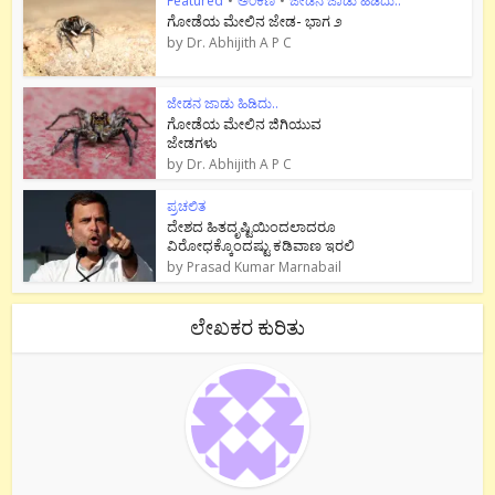
Featured
•
ಅಂಕಣ
•
ಜೇಡನ ಜಾಡು ಹಿಡಿದು..
ಗೋಡೆಯ ಮೇಲಿನ ಜೇಡ- ಭಾಗ ೨
by
Dr. Abhijith A P C
ಜೇಡನ ಜಾಡು ಹಿಡಿದು..
ಗೋಡೆಯ ಮೇಲಿನ ಜಿಗಿಯುವ
ಜೇಡಗಳು
by
Dr. Abhijith A P C
ಪ್ರಚಲಿತ
ದೇಶದ ಹಿತದೃಷ್ಟಿಯಿಂದಲಾದರೂ
ವಿರೋಧಕ್ಕೊಂದಷ್ಟು ಕಡಿವಾಣ ಇರಲಿ
by
Prasad Kumar Marnabail
ಲೇಖಕರ ಕುರಿತು