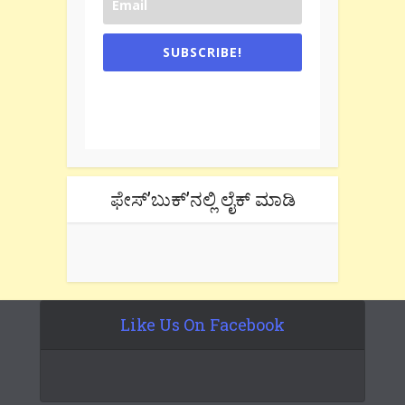
SUBSCRIBE!
One e-mail a week. We don't spam.
Don't forget to check the promotional
tab if you are using gmail.
ಫೇಸ್’ಬುಕ್’ನಲ್ಲಿ ಲೈಕ್ ಮಾಡಿ
Like Us On Facebook