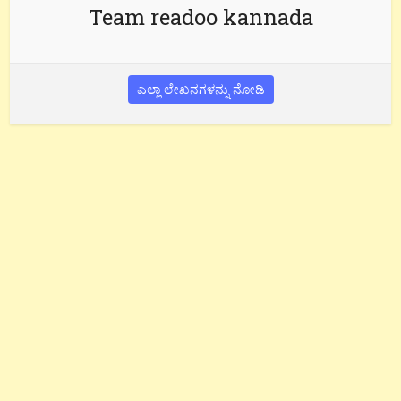
Team readoo kannada
ಎಲ್ಲಾ ಲೇಖನಗಳನ್ನು ನೋಡಿ