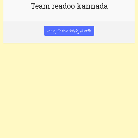
Team readoo kannada
ಎಲ್ಲಾ ಲೇಖನಗಳನ್ನು ನೋಡಿ