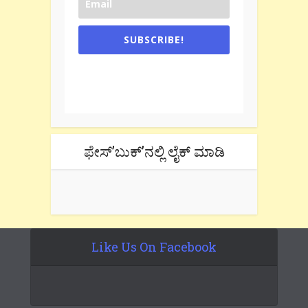
SUBSCRIBE!
One e-mail a week. We don't spam.
Don't forget to check the promotional
tab if you are using gmail.
ಫೇಸ್’ಬುಕ್’ನಲ್ಲಿ ಲೈಕ್ ಮಾಡಿ
Like Us On Facebook