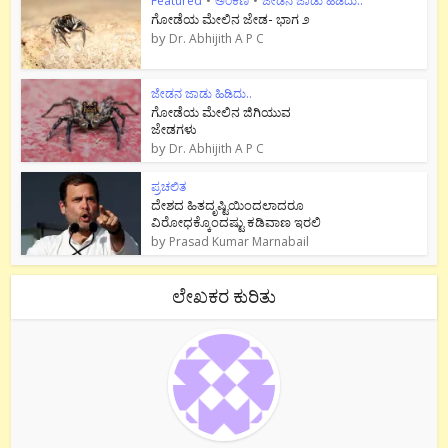
Featured
•
ಅಂಕಣ
•
ಜೇಡನ ಜಾಡು ಹಿಡಿದು..
ಗೋಡೆಯ ಮೇಲಿನ ಜೇಡ- ಭಾಗ ೨
by
Dr. Abhijith A P C
ಜೇಡನ ಜಾಡು ಹಿಡಿದು..
ಗೋಡೆಯ ಮೇಲಿನ ಜಿಗಿಯುವ
ಜೇಡಗಳು
by
Dr. Abhijith A P C
ಪ್ರಚಲಿತ
ದೇಶದ ಹಿತದೃಷ್ಟಿಯಿಂದಲಾದರೂ
ವಿರೋಧಕ್ಕೊಂದಷ್ಟು ಕಡಿವಾಣ ಇರಲಿ
by
Prasad Kumar Marnabail
ಲೇಖಕರ ಕುರಿತು