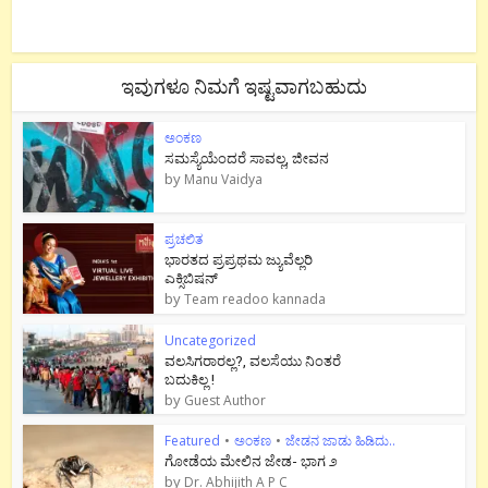
ಇವುಗಳೂ ನಿಮಗೆ ಇಷ್ಟವಾಗಬಹುದು
ಅಂಕಣ
ಸಮಸ್ಯೆಯೆಂದರೆ ಸಾವಲ್ಲ, ಜೀವನ
by
Manu Vaidya
ಪ್ರಚಲಿತ
ಭಾರತದ ಪ್ರಪ್ರಥಮ ಜ್ಯುವೆಲ್ಲರಿ
ಎಕ್ಸಿಬಿಷನ್
by
Team readoo kannada
Uncategorized
ವಲಸಿಗರಾರಲ್ಲ?, ವಲಸೆಯು ನಿಂತರೆ
ಬದುಕಿಲ್ಲ !
by
Guest Author
Featured
•
ಅಂಕಣ
•
ಜೇಡನ ಜಾಡು ಹಿಡಿದು..
ಗೋಡೆಯ ಮೇಲಿನ ಜೇಡ- ಭಾಗ ೨
by
Dr. Abhijith A P C