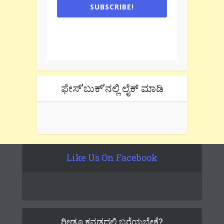
SUBSCRIBE!
One e-mail a week. We don't spam.
Don't forget to check the promotional
tab if you are using gmail.
ಫೇಸ್’ಬುಕ್’ನಲ್ಲಿ ಲೈಕ್ ಮಾಡಿ
Like Us On Facebook
ರೀಡೂ ಕನ್ನಡದಲ್ಲಿ ಬರೆಯಬೇಕೆ?