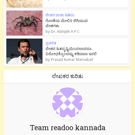
ಜೇಡನ ಜಾಡು ಹಿಡಿದು..
ಗೋಡೆಯ ಮೇಲಿನ ಜಿಗಿಯುವ
ಜೇಡಗಳು
by
Dr. Abhijith A P C
ಪ್ರಚಲಿತ
ದೇಶದ ಹಿತದೃಷ್ಟಿಯಿಂದಲಾದರೂ
ವಿರೋಧಕ್ಕೊಂದಷ್ಟು ಕಡಿವಾಣ ಇರಲಿ
by
Prasad Kumar Marnabail
ಲೇಖಕರ ಕುರಿತು
Team readoo kannada