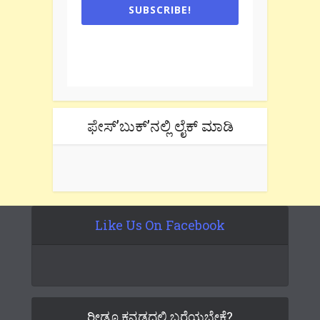
SUBSCRIBE!
One e-mail a week. We don't spam.
Don't forget to check the promotional
tab if you are using gmail.
ಫೇಸ್’ಬುಕ್’ನಲ್ಲಿ ಲೈಕ್ ಮಾಡಿ
Like Us On Facebook
ರೀಡೂ ಕನ್ನಡದಲ್ಲಿ ಬರೆಯಬೇಕೆ?