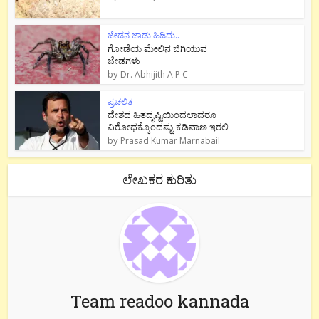
ಜೇಡನ ಜಾಡು ಹಿಡಿದು..
ಗೋಡೆಯ ಮೇಲಿನ ಜಿಗಿಯುವ
ಜೇಡಗಳು
by
Dr. Abhijith A P C
ಪ್ರಚಲಿತ
ದೇಶದ ಹಿತದೃಷ್ಟಿಯಿಂದಲಾದರೂ
ವಿರೋಧಕ್ಕೊಂದಷ್ಟು ಕಡಿವಾಣ ಇರಲಿ
by
Prasad Kumar Marnabail
ಲೇಖಕರ ಕುರಿತು
Team readoo kannada