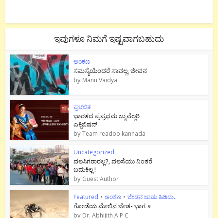
ಇವುಗಳೂ ನಿಮಗೆ ಇಷ್ಟವಾಗಬಹುದು
ಅಂಕಣ
ಸಮಸ್ಯೆಯೆಂದರೆ ಸಾವಲ್ಲ, ಜೀವನ
by
Manu Vaidya
ಪ್ರಚಲಿತ
ಭಾರತದ ಪ್ರಪ್ರಥಮ ಜ್ಯುವೆಲ್ಲರಿ
ಎಕ್ಸಿಬಿಷನ್
by
Team readoo kannada
Uncategorized
ವಲಸಿಗರಾರಲ್ಲ?, ವಲಸೆಯು ನಿಂತರೆ
ಬದುಕಿಲ್ಲ !
by
Guest Author
Featured
•
ಅಂಕಣ
•
ಜೇಡನ ಜಾಡು ಹಿಡಿದು..
ಗೋಡೆಯ ಮೇಲಿನ ಜೇಡ- ಭಾಗ ೨
by
Dr. Abhijith A P C