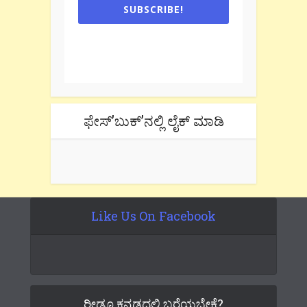
SUBSCRIBE!
One e-mail a week. We don't spam.
Don't forget to check the promotional
tab if you are using gmail.
ಫೇಸ್’ಬುಕ್’ನಲ್ಲಿ ಲೈಕ್ ಮಾಡಿ
Like Us On Facebook
ರೀಡೂ ಕನ್ನಡದಲ್ಲಿ ಬರೆಯಬೇಕೆ?