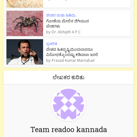
ಜೇಡನ ಜಾಡು ಹಿಡಿದು..
ಗೋಡೆಯ ಮೇಲಿನ ಜಿಗಿಯುವ
ಜೇಡಗಳು
by
Dr. Abhijith A P C
ಪ್ರಚಲಿತ
ದೇಶದ ಹಿತದೃಷ್ಟಿಯಿಂದಲಾದರೂ
ವಿರೋಧಕ್ಕೊಂದಷ್ಟು ಕಡಿವಾಣ ಇರಲಿ
by
Prasad Kumar Marnabail
ಲೇಖಕರ ಕುರಿತು
Team readoo kannada