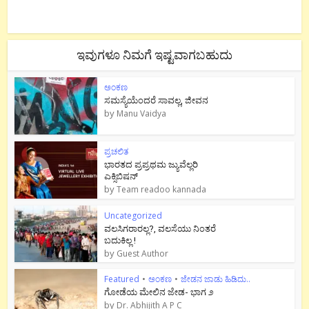
ಇವುಗಳೂ ನಿಮಗೆ ಇಷ್ಟವಾಗಬಹುದು
ಅಂಕಣ
ಸಮಸ್ಯೆಯೆಂದರೆ ಸಾವಲ್ಲ, ಜೀವನ
by
Manu Vaidya
ಪ್ರಚಲಿತ
ಭಾರತದ ಪ್ರಪ್ರಥಮ ಜ್ಯುವೆಲ್ಲರಿ
ಎಕ್ಸಿಬಿಷನ್
by
Team readoo kannada
Uncategorized
ವಲಸಿಗರಾರಲ್ಲ?, ವಲಸೆಯು ನಿಂತರೆ
ಬದುಕಿಲ್ಲ !
by
Guest Author
Featured
•
ಅಂಕಣ
•
ಜೇಡನ ಜಾಡು ಹಿಡಿದು..
ಗೋಡೆಯ ಮೇಲಿನ ಜೇಡ- ಭಾಗ ೨
by
Dr. Abhijith A P C