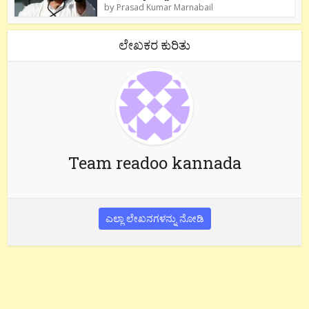
by
Prasad Kumar Marnabail
ಲೇಖಕರ ಕುರಿತು
Team readoo kannada
ಎಲ್ಲಾ ಲೇಖನಗಳನ್ನು ನೋಡಿ