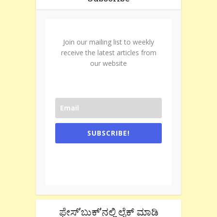
Join our mailing list to weekly
receive the latest articles from
our website
SUBSCRIBE!
One e-mail a week. We don't spam.
Don't forget to check the promotional
tab if you are using gmail.
ಫೇಸ್’ಬುಕ್’ನಲ್ಲಿ ಲೈಕ್ ಮಾಡಿ