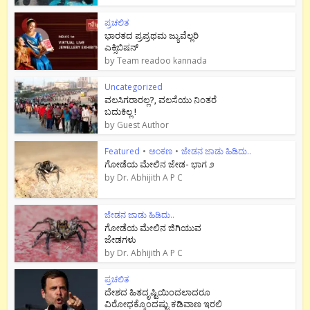
ಪ್ರಚಲಿತ
ಭಾರತದ ಪ್ರಪ್ರಥಮ ಜ್ಯುವೆಲ್ಲರಿ
ಎಕ್ಸಿಬಿಷನ್
by
Team readoo kannada
Uncategorized
ವಲಸಿಗರಾರಲ್ಲ?, ವಲಸೆಯು ನಿಂತರೆ
ಬದುಕಿಲ್ಲ !
by
Guest Author
Featured
•
ಅಂಕಣ
•
ಜೇಡನ ಜಾಡು ಹಿಡಿದು..
ಗೋಡೆಯ ಮೇಲಿನ ಜೇಡ- ಭಾಗ ೨
by
Dr. Abhijith A P C
ಜೇಡನ ಜಾಡು ಹಿಡಿದು..
ಗೋಡೆಯ ಮೇಲಿನ ಜಿಗಿಯುವ
ಜೇಡಗಳು
by
Dr. Abhijith A P C
ಪ್ರಚಲಿತ
ದೇಶದ ಹಿತದೃಷ್ಟಿಯಿಂದಲಾದರೂ
ವಿರೋಧಕ್ಕೊಂದಷ್ಟು ಕಡಿವಾಣ ಇರಲಿ