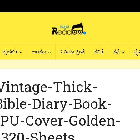
ಪ್ರಚಲಿತ
ಅಂಕಣ
ಸಿನಿಮಾ-ಕ್ರೀಡೆ
ಕವಿತೆ
ಕಥೆ
ವೈವ
-Vintage-Thick-
ible-Diary-Book-
-PU-Cover-Golden-
320-Sheets