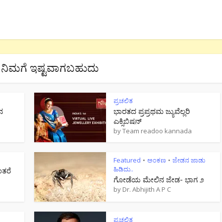
ನಿಮಗೆ ಇಷ್ಟವಾಗಬಹುದು
ಪ್ರಚಲಿತ
ನ
ಭಾರತದ ಪ್ರಪ್ರಥಮ ಜ್ಯುವೆಲ್ಲರಿ
ಎಕ್ಸಿಬಿಷನ್
by
Team readoo kannada
Featured
ಅಂಕಣ
ಜೇಡನ ಜಾಡು
•
•
ಹಿಡಿದು..
ಂತರೆ
ಗೋಡೆಯ ಮೇಲಿನ ಜೇಡ- ಭಾಗ ೨
by
Dr. Abhijith A P C
ಪ್ರಚಲಿತ