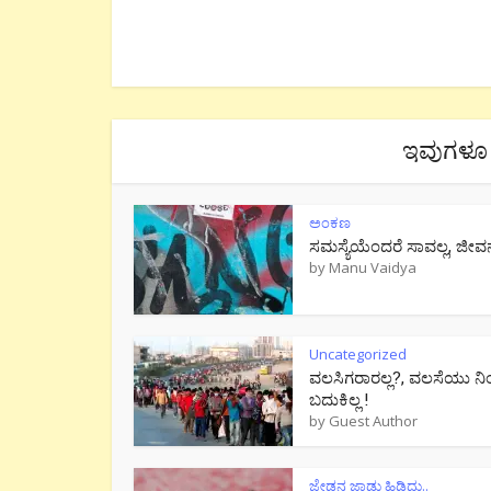
ಇವುಗಳೂ 
ಅಂಕಣ
ಸಮಸ್ಯೆಯೆಂದರೆ ಸಾವಲ್ಲ, ಜೀವ
by
Manu Vaidya
Uncategorized
ವಲಸಿಗರಾರಲ್ಲ?, ವಲಸೆಯು ನಿ
ಬದುಕಿಲ್ಲ !
by
Guest Author
ಜೇಡನ ಜಾಡು ಹಿಡಿದು..