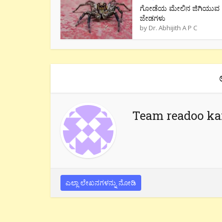
ಗೋಡೆಯ ಮೇಲಿನ ಜಿಗಿಯುವ
ಜೇಡಗಳು
by
Dr. Abhijith A P C
Team readoo k
ಎಲ್ಲಾ ಲೇಖನಗಳನ್ನು ನೋಡಿ