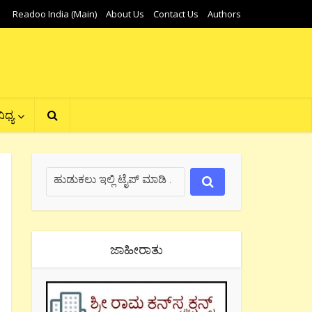
Readoo India (Main)
About Us
Contact Us
Authors
ಿಧ್ಯ
ಜಾಹೀರಾತು