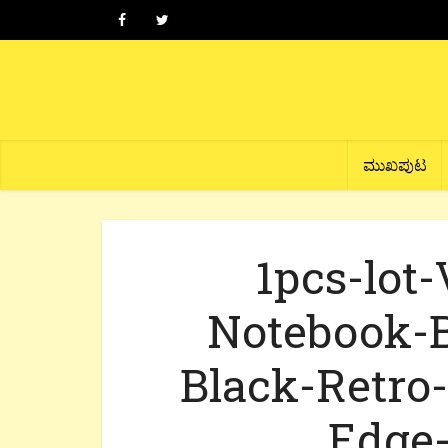
ಮುಖಪುಟ
1pcs-lot
Notebook-B
Black-Retro
Edge-