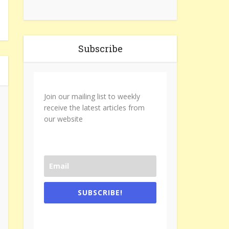
Subscribe
Join our mailing list to weekly
receive the latest articles from
our website
SUBSCRIBE!
One e-mail a week. We don't spam.
Don't forget to check the promotional
tab if you are using gmail.