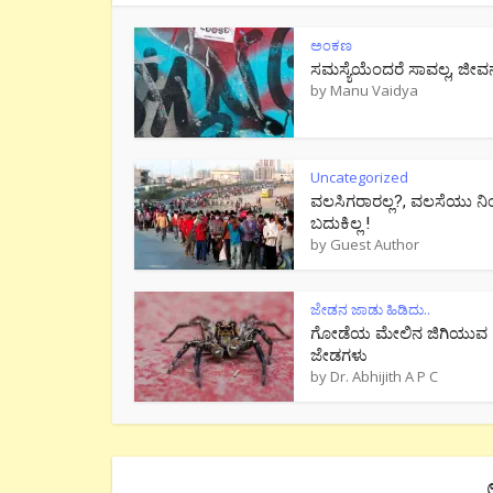
ಅಂಕಣ
ಸಮಸ್ಯೆಯೆಂದರೆ ಸಾವಲ್ಲ, ಜೀವ
by
Manu Vaidya
Uncategorized
ವಲಸಿಗರಾರಲ್ಲ?, ವಲಸೆಯು ನಿ
ಬದುಕಿಲ್ಲ !
by
Guest Author
ಜೇಡನ ಜಾಡು ಹಿಡಿದು..
ಗೋಡೆಯ ಮೇಲಿನ ಜಿಗಿಯುವ
ಜೇಡಗಳು
by
Dr. Abhijith A P C