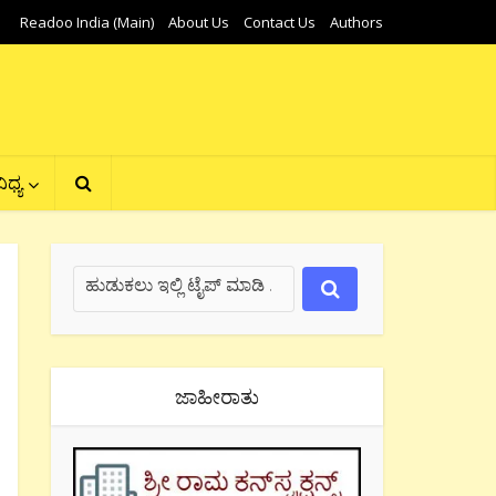
Readoo India (Main)
About Us
Contact Us
Authors
ಿಧ್ಯ
ಜಾಹೀರಾತು