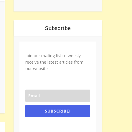
Subscribe
Join our mailing list to weekly
receive the latest articles from
our website
SUBSCRIBE!
One e-mail a week. We don't spam.
Don't forget to check the promotional
tab if you are using gmail.