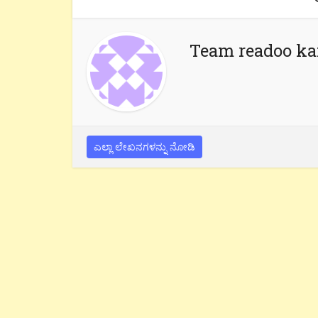
Team readoo k
ಎಲ್ಲಾ ಲೇಖನಗಳನ್ನು ನೋಡಿ