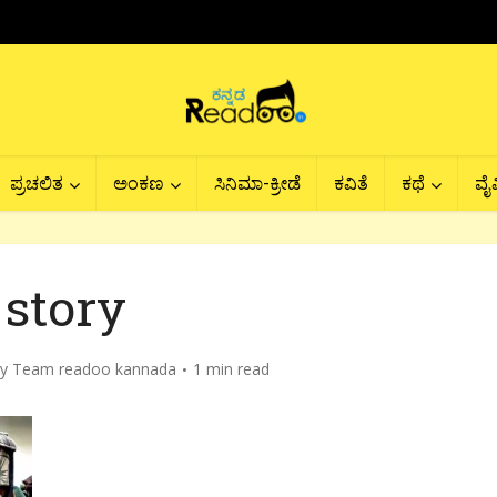
ಪ್ರಚಲಿತ
ಅಂಕಣ
ಸಿನಿಮಾ-ಕ್ರೀಡೆ
ಕವಿತೆ
ಕಥೆ
ವೈವ
story
by
Team readoo kannada
1 min read