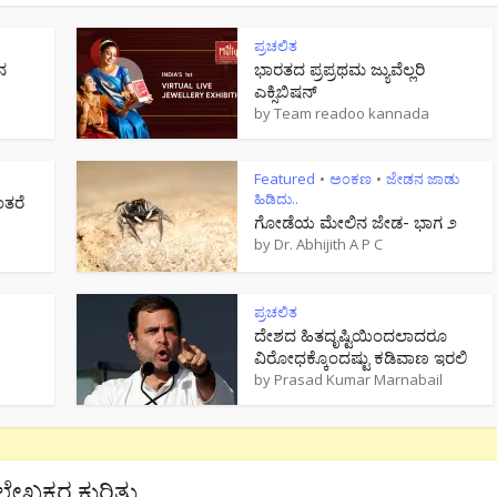
ಪ್ರಚಲಿತ
ನ
ಭಾರತದ ಪ್ರಪ್ರಥಮ ಜ್ಯುವೆಲ್ಲರಿ
ಎಕ್ಸಿಬಿಷನ್
by
Team readoo kannada
Featured
ಅಂಕಣ
ಜೇಡನ ಜಾಡು
•
•
ಹಿಡಿದು..
ಂತರೆ
ಗೋಡೆಯ ಮೇಲಿನ ಜೇಡ- ಭಾಗ ೨
by
Dr. Abhijith A P C
ಪ್ರಚಲಿತ
ದೇಶದ ಹಿತದೃಷ್ಟಿಯಿಂದಲಾದರೂ
ವಿರೋಧಕ್ಕೊಂದಷ್ಟು ಕಡಿವಾಣ ಇರಲಿ
by
Prasad Kumar Marnabail
ಲೇಖಕರ ಕುರಿತು