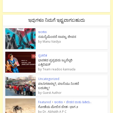
ಇವುಗಳೂ ನಿಮಗೆ ಇಷ್ಟವಾಗಬಹುದು
ಅಂಕಣ
ಸಮಸ್ಯೆಯೆಂದರೆ ಸಾವಲ್ಲ, ಜೀವನ
by
Manu Vaidya
ಪ್ರಚಲಿತ
ಭಾರತದ ಪ್ರಪ್ರಥಮ ಜ್ಯುವೆಲ್ಲರಿ
ಎಕ್ಸಿಬಿಷನ್
by
Team readoo kannada
Uncategorized
ವಲಸಿಗರಾರಲ್ಲ?, ವಲಸೆಯು ನಿಂತರೆ
ಬದುಕಿಲ್ಲ !
by
Guest Author
Featured
•
ಅಂಕಣ
•
ಜೇಡನ ಜಾಡು ಹಿಡಿದು..
ಗೋಡೆಯ ಮೇಲಿನ ಜೇಡ- ಭಾಗ ೨
by
Dr. Abhijith A P C