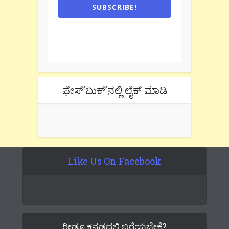
SUBSCRIBE!
One e-mail a week. We don't spam.
Don't forget to check the promotional
tab if you are using gmail.
ಫೇಸ್’ಬುಕ್’ನಲ್ಲಿ ಲೈಕ್ ಮಾಡಿ
Like Us On Facebook
ರೀಡೂ ಕನ್ನಡದಲ್ಲಿ ಬರೆಯಬೇಕೆ?