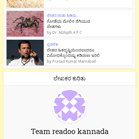
ಜೇಡನ ಜಾಡು ಹಿಡಿದು..
ಗೋಡೆಯ ಮೇಲಿನ ಜಿಗಿಯುವ
ಜೇಡಗಳು
by
Dr. Abhijith A P C
ಪ್ರಚಲಿತ
ದೇಶದ ಹಿತದೃಷ್ಟಿಯಿಂದಲಾದರೂ
ವಿರೋಧಕ್ಕೊಂದಷ್ಟು ಕಡಿವಾಣ ಇರಲಿ
by
Prasad Kumar Marnabail
ಲೇಖಕರ ಕುರಿತು
Team readoo kannada