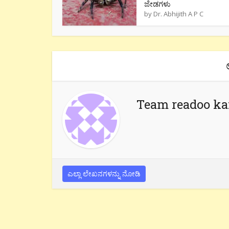
ಜೇಡಗಳು
by
Dr. Abhijith A P C
Team readoo k
ಎಲ್ಲಾ ಲೇಖನಗಳನ್ನು ನೋಡಿ