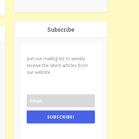
Subscribe
Join our mailing list to weekly
receive the latest articles from
our website
SUBSCRIBE!
One e-mail a week. We don't spam.
Don't forget to check the promotional
tab if you are using gmail.