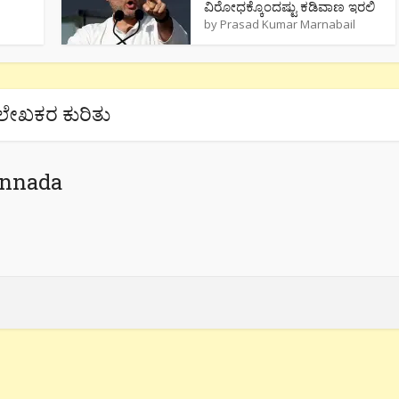
ವಿರೋಧಕ್ಕೊಂದಷ್ಟು ಕಡಿವಾಣ ಇರಲಿ
by
Prasad Kumar Marnabail
ಲೇಖಕರ ಕುರಿತು
annada