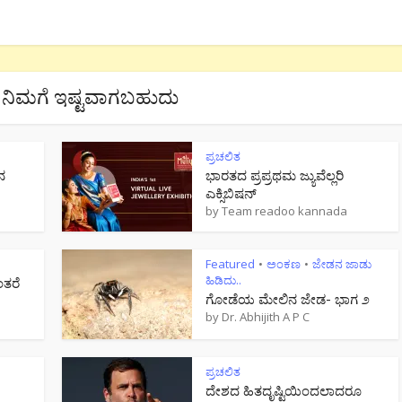
ನಿಮಗೆ ಇಷ್ಟವಾಗಬಹುದು
ಪ್ರಚಲಿತ
ನ
ಭಾರತದ ಪ್ರಪ್ರಥಮ ಜ್ಯುವೆಲ್ಲರಿ
ಎಕ್ಸಿಬಿಷನ್
by
Team readoo kannada
Featured
ಅಂಕಣ
ಜೇಡನ ಜಾಡು
•
•
ಹಿಡಿದು..
ಂತರೆ
ಗೋಡೆಯ ಮೇಲಿನ ಜೇಡ- ಭಾಗ ೨
by
Dr. Abhijith A P C
ಪ್ರಚಲಿತ
ದೇಶದ ಹಿತದೃಷ್ಟಿಯಿಂದಲಾದರೂ