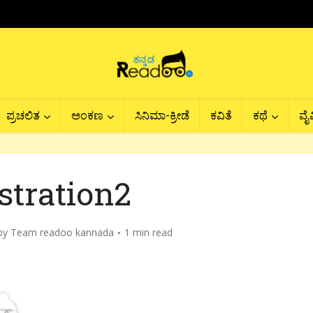
ಪ್ರಚಲಿತ
ಅಂಕಣ
ಸಿನಿಮಾ-ಕ್ರೀಡೆ
ಕವಿತೆ
ಕಥೆ
ವೈವ
ustration2
by
Team readoo kannada
1 min read