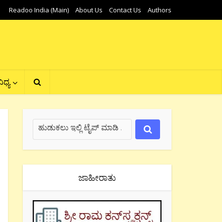
Readoo India (Main)
About Us
Contact Us
Authors
ಿಧ್ಯ
ಜಾಹೀರಾತು