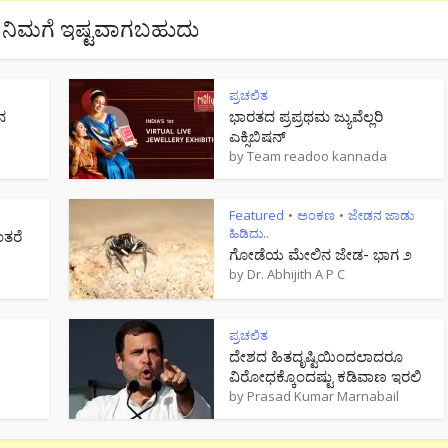
ನಿಮಗೆ ಇಷ್ಟವಾಗಬಹುದು
ಪ್ರಚಲಿತ
ನ
ಭಾರತದ ಪ್ರಪ್ರಥಮ ಜ್ಯುವೆಲ್ಲರಿ
ಎಕ್ಸಿಬಿಷನ್
by
Team readoo kannada
Featured
ಅಂಕಣ
ಜೇಡನ ಜಾಡು
•
•
ಹಿಡಿದು..
ಂತರೆ
ಗೋಡೆಯ ಮೇಲಿನ ಜೇಡ- ಭಾಗ ೨
by
Dr. Abhijith A P C
ಪ್ರಚಲಿತ
ದೇಶದ ಹಿತದೃಷ್ಟಿಯಿಂದಲಾದರೂ
ವಿರೋಧಕ್ಕೊಂದಷ್ಟು ಕಡಿವಾಣ ಇರಲಿ
by
Prasad Kumar Marnabail