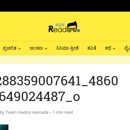
ಪ್ರಚಲಿತ
ಅಂಕಣ
ಸಿನಿಮಾ-ಕ್ರೀಡೆ
ಕವಿತೆ
ಕಥೆ
ವೈವ
288359007641_4860
649024487_o
by
Team readoo kannada
1 min read