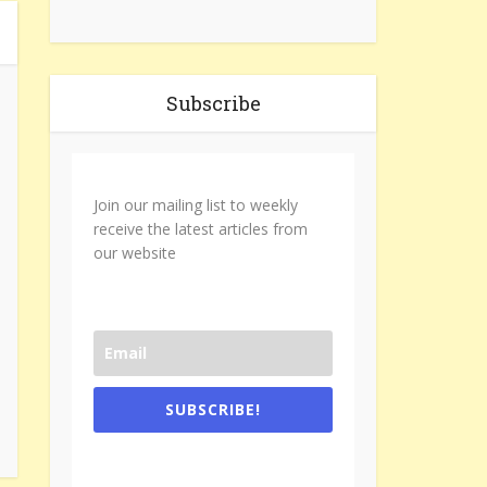
Subscribe
Join our mailing list to weekly
receive the latest articles from
our website
SUBSCRIBE!
One e-mail a week. We don't spam.
Don't forget to check the promotional
tab if you are using gmail.