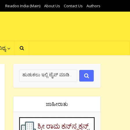
Readoo India (Main)
About Us
Contact Us
Authors
ಿಧ್ಯ
ಜಾಹೀರಾತು