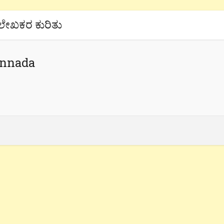
ಲೇಖಕರ ಕುರಿತು
annada