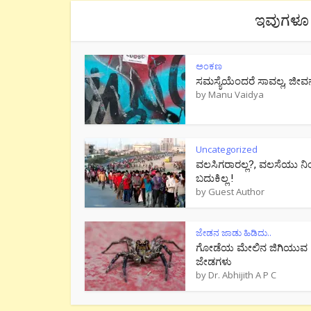
ಇವುಗಳೂ 
ಅಂಕಣ
ಸಮಸ್ಯೆಯೆಂದರೆ ಸಾವಲ್ಲ, ಜೀವ
by
Manu Vaidya
Uncategorized
ವಲಸಿಗರಾರಲ್ಲ?, ವಲಸೆಯು ನಿ
ಬದುಕಿಲ್ಲ !
by
Guest Author
ಜೇಡನ ಜಾಡು ಹಿಡಿದು..
ಗೋಡೆಯ ಮೇಲಿನ ಜಿಗಿಯುವ
ಜೇಡಗಳು
by
Dr. Abhijith A P C