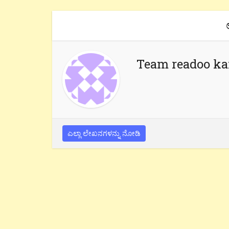
Team readoo k
ಎಲ್ಲಾ ಲೇಖನಗಳನ್ನು ನೋಡಿ