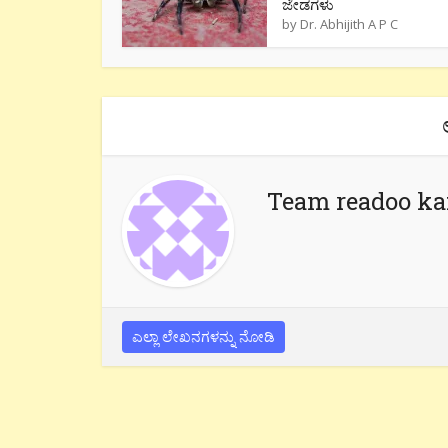
ಜೇಡಗಳು
by
Dr. Abhijith A P C
Team readoo k
ಎಲ್ಲಾ ಲೇಖನಗಳನ್ನು ನೋಡಿ