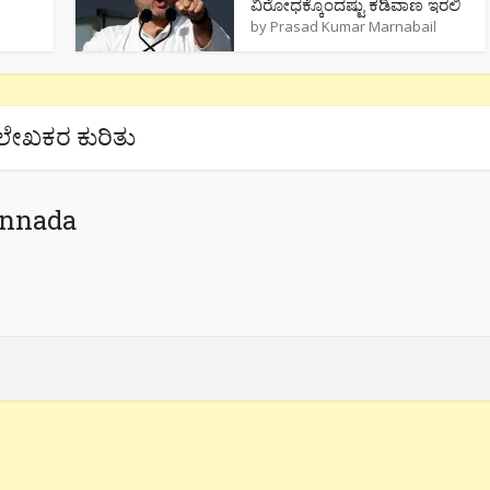
ವಿರೋಧಕ್ಕೊಂದಷ್ಟು ಕಡಿವಾಣ ಇರಲಿ
by
Prasad Kumar Marnabail
ಲೇಖಕರ ಕುರಿತು
annada