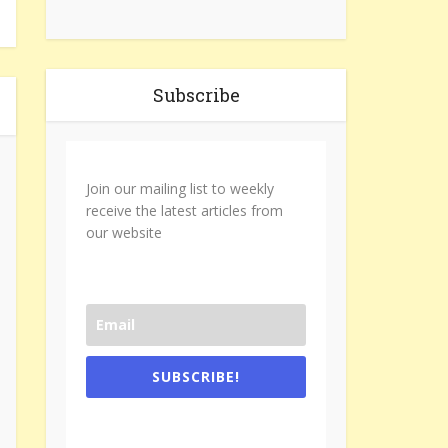
Subscribe
Join our mailing list to weekly
receive the latest articles from
our website
SUBSCRIBE!
One e-mail a week. We don't spam.
Don't forget to check the promotional
tab if you are using gmail.