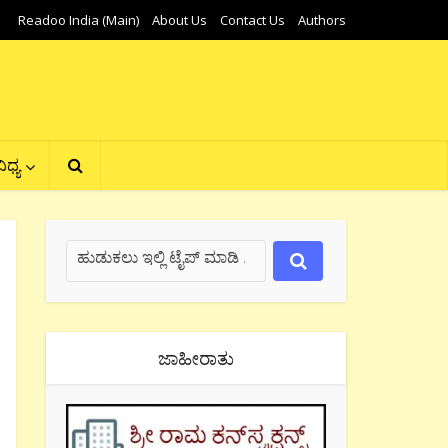
Readoo India (Main)
About Us
Contact Us
Authors
ಿಧ್ಯ
ಜಾಹೀರಾತು