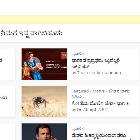
ನಿಮಗೆ ಇಷ್ಟವಾಗಬಹುದು
ಪ್ರಚಲಿತ
ನ
ಭಾರತದ ಪ್ರಪ್ರಥಮ ಜ್ಯುವೆಲ್ಲರಿ
ಎಕ್ಸಿಬಿಷನ್
by
Team readoo kannada
Featured
ಅಂಕಣ
ಜೇಡನ ಜಾಡು
•
•
ಹಿಡಿದು..
ಂತರೆ
ಗೋಡೆಯ ಮೇಲಿನ ಜೇಡ- ಭಾಗ ೨
by
Dr. Abhijith A P C
ಪ್ರಚಲಿತ
ದೇಶದ ಹಿತದೃಷ್ಟಿಯಿಂದಲಾದರೂ