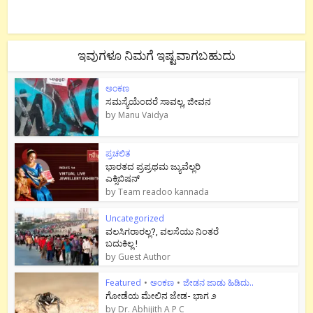
ಇವುಗಳೂ ನಿಮಗೆ ಇಷ್ಟವಾಗಬಹುದು
ಅಂಕಣ
ಸಮಸ್ಯೆಯೆಂದರೆ ಸಾವಲ್ಲ, ಜೀವನ
by
Manu Vaidya
ಪ್ರಚಲಿತ
ಭಾರತದ ಪ್ರಪ್ರಥಮ ಜ್ಯುವೆಲ್ಲರಿ
ಎಕ್ಸಿಬಿಷನ್
by
Team readoo kannada
Uncategorized
ವಲಸಿಗರಾರಲ್ಲ?, ವಲಸೆಯು ನಿಂತರೆ
ಬದುಕಿಲ್ಲ !
by
Guest Author
Featured
•
ಅಂಕಣ
•
ಜೇಡನ ಜಾಡು ಹಿಡಿದು..
ಗೋಡೆಯ ಮೇಲಿನ ಜೇಡ- ಭಾಗ ೨
by
Dr. Abhijith A P C