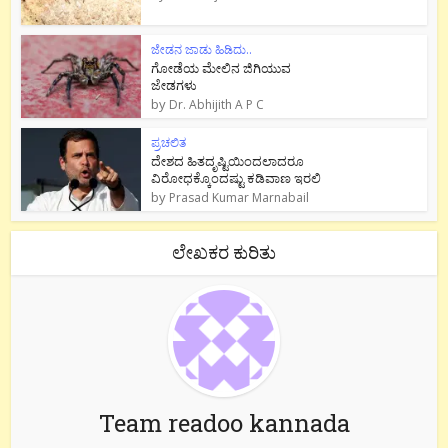
ಜೇಡನ ಜಾಡು ಹಿಡಿದು..
ಗೋಡೆಯ ಮೇಲಿನ ಜಿಗಿಯುವ
ಜೇಡಗಳು
by
Dr. Abhijith A P C
ಪ್ರಚಲಿತ
ದೇಶದ ಹಿತದೃಷ್ಟಿಯಿಂದಲಾದರೂ
ವಿರೋಧಕ್ಕೊಂದಷ್ಟು ಕಡಿವಾಣ ಇರಲಿ
by
Prasad Kumar Marnabail
ಲೇಖಕರ ಕುರಿತು
Team readoo kannada