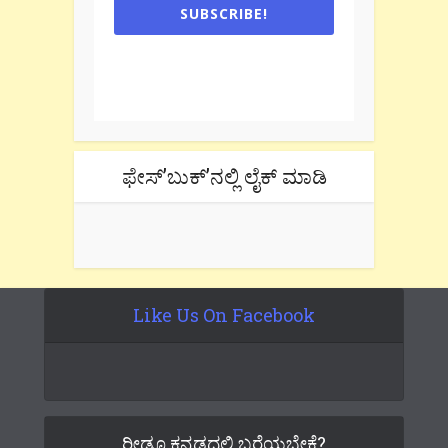
SUBSCRIBE!
One e-mail a week. We don't spam.
Don't forget to check the promotional
tab if you are using gmail.
ಫೇಸ್’ಬುಕ್’ನಲ್ಲಿ ಲೈಕ್ ಮಾಡಿ
Like Us On Facebook
ರೀಡೂ ಕನ್ನಡದಲ್ಲಿ ಬರೆಯಬೇಕೆ?