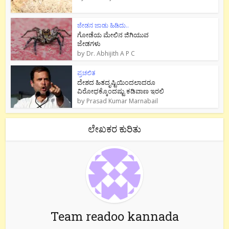
ಜೇಡನ ಜಾಡು ಹಿಡಿದು..
ಗೋಡೆಯ ಮೇಲಿನ ಜಿಗಿಯುವ
ಜೇಡಗಳು
by
Dr. Abhijith A P C
ಪ್ರಚಲಿತ
ದೇಶದ ಹಿತದೃಷ್ಟಿಯಿಂದಲಾದರೂ
ವಿರೋಧಕ್ಕೊಂದಷ್ಟು ಕಡಿವಾಣ ಇರಲಿ
by
Prasad Kumar Marnabail
ಲೇಖಕರ ಕುರಿತು
Team readoo kannada