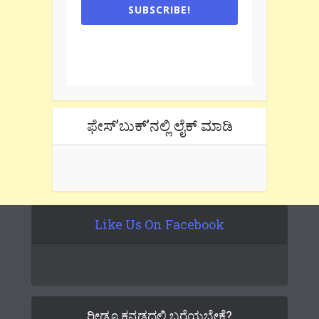
SUBSCRIBE!
One e-mail a week. We don't spam.
Don't forget to check the promotional
tab if you are using gmail.
ಫೇಸ್’ಬುಕ್’ನಲ್ಲಿ ಲೈಕ್ ಮಾಡಿ
Like Us On Facebook
ರೀಡೂ ಕನ್ನಡದಲ್ಲಿ ಬರೆಯಬೇಕೆ?