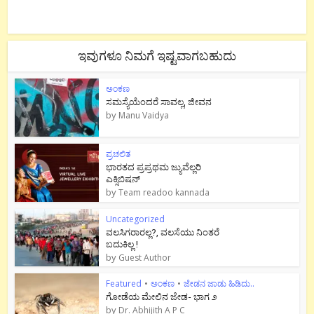
ಇವುಗಳೂ ನಿಮಗೆ ಇಷ್ಟವಾಗಬಹುದು
ಅಂಕಣ
ಸಮಸ್ಯೆಯೆಂದರೆ ಸಾವಲ್ಲ, ಜೀವನ
by
Manu Vaidya
ಪ್ರಚಲಿತ
ಭಾರತದ ಪ್ರಪ್ರಥಮ ಜ್ಯುವೆಲ್ಲರಿ
ಎಕ್ಸಿಬಿಷನ್
by
Team readoo kannada
Uncategorized
ವಲಸಿಗರಾರಲ್ಲ?, ವಲಸೆಯು ನಿಂತರೆ
ಬದುಕಿಲ್ಲ !
by
Guest Author
Featured
•
ಅಂಕಣ
•
ಜೇಡನ ಜಾಡು ಹಿಡಿದು..
ಗೋಡೆಯ ಮೇಲಿನ ಜೇಡ- ಭಾಗ ೨
by
Dr. Abhijith A P C