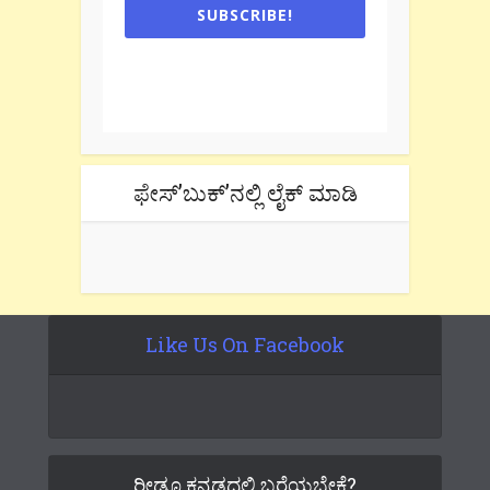
SUBSCRIBE!
One e-mail a week. We don't spam.
Don't forget to check the promotional
tab if you are using gmail.
ಫೇಸ್’ಬುಕ್’ನಲ್ಲಿ ಲೈಕ್ ಮಾಡಿ
Like Us On Facebook
ರೀಡೂ ಕನ್ನಡದಲ್ಲಿ ಬರೆಯಬೇಕೆ?