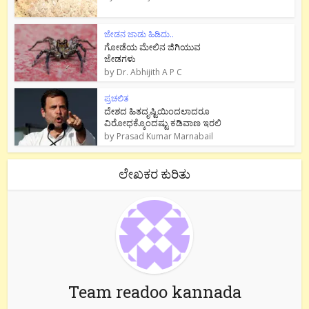
ಜೇಡನ ಜಾಡು ಹಿಡಿದು..
ಗೋಡೆಯ ಮೇಲಿನ ಜಿಗಿಯುವ
ಜೇಡಗಳು
by
Dr. Abhijith A P C
ಪ್ರಚಲಿತ
ದೇಶದ ಹಿತದೃಷ್ಟಿಯಿಂದಲಾದರೂ
ವಿರೋಧಕ್ಕೊಂದಷ್ಟು ಕಡಿವಾಣ ಇರಲಿ
by
Prasad Kumar Marnabail
ಲೇಖಕರ ಕುರಿತು
Team readoo kannada