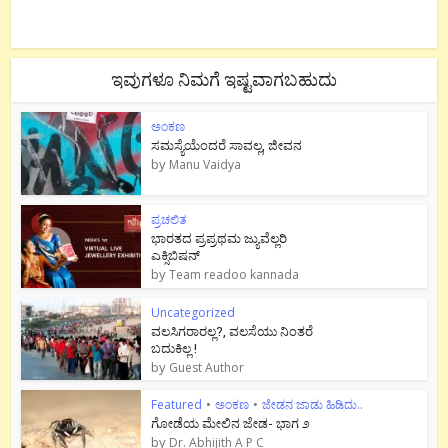
ಇವುಗಳೂ ನಿಮಗೆ ಇಷ್ಟವಾಗಬಹುದು
ಅಂಕಣ
ಸಮಸ್ಯೆಯೆಂದರೆ ಸಾವಲ್ಲ, ಜೀವನ
by
Manu Vaidya
ಪ್ರಚಲಿತ
ಭಾರತದ ಪ್ರಪ್ರಥಮ ಜ್ಯುವೆಲ್ಲರಿ
ಎಕ್ಸಿಬಿಷನ್
by
Team readoo kannada
Uncategorized
ವಲಸಿಗರಾರಲ್ಲ?, ವಲಸೆಯು ನಿಂತರೆ
ಬದುಕಿಲ್ಲ !
by
Guest Author
Featured
•
ಅಂಕಣ
•
ಜೇಡನ ಜಾಡು ಹಿಡಿದು..
ಗೋಡೆಯ ಮೇಲಿನ ಜೇಡ- ಭಾಗ ೨
by
Dr. Abhijith A P C