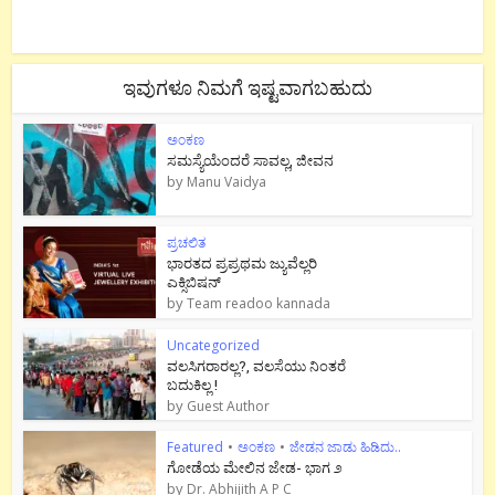
ಇವುಗಳೂ ನಿಮಗೆ ಇಷ್ಟವಾಗಬಹುದು
ಅಂಕಣ
ಸಮಸ್ಯೆಯೆಂದರೆ ಸಾವಲ್ಲ, ಜೀವನ
by
Manu Vaidya
ಪ್ರಚಲಿತ
ಭಾರತದ ಪ್ರಪ್ರಥಮ ಜ್ಯುವೆಲ್ಲರಿ
ಎಕ್ಸಿಬಿಷನ್
by
Team readoo kannada
Uncategorized
ವಲಸಿಗರಾರಲ್ಲ?, ವಲಸೆಯು ನಿಂತರೆ
ಬದುಕಿಲ್ಲ !
by
Guest Author
Featured
•
ಅಂಕಣ
•
ಜೇಡನ ಜಾಡು ಹಿಡಿದು..
ಗೋಡೆಯ ಮೇಲಿನ ಜೇಡ- ಭಾಗ ೨
by
Dr. Abhijith A P C