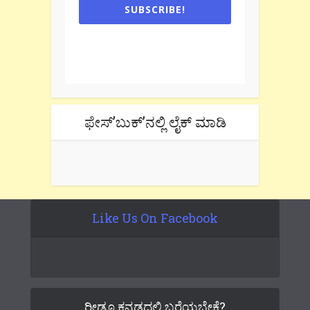
SUBSCRIBE!
One e-mail a week. We don't spam.
Don't forget to check the promotional
tab if you are using gmail.
ಫೇಸ್’ಬುಕ್’ನಲ್ಲಿ ಲೈಕ್ ಮಾಡಿ
Like Us On Facebook
ರೀಡೂ ಕನ್ನಡದಲ್ಲಿ ಬರೆಯಬೇಕೆ?