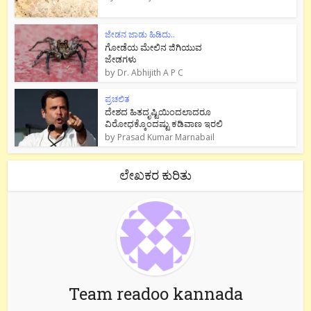
ಜೇಡನ ಜಾಡು ಹಿಡಿದು..
ಗೋಡೆಯ ಮೇಲಿನ ಜಿಗಿಯುವ
ಜೇಡಗಳು
by
Dr. Abhijith A P C
ಪ್ರಚಲಿತ
ದೇಶದ ಹಿತದೃಷ್ಟಿಯಿಂದಲಾದರೂ
ವಿರೋಧಕ್ಕೊಂದಷ್ಟು ಕಡಿವಾಣ ಇರಲಿ
by
Prasad Kumar Marnabail
ಲೇಖಕರ ಕುರಿತು
Team readoo kannada