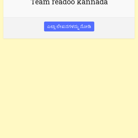
Team readoo kannada
ಎಲ್ಲಾ ಲೇಖನಗಳನ್ನು ನೋಡಿ