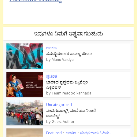
ಇವುಗಳೂ ನಿಮಗೆ ಇಷ್ಟವಾಗಬಹುದು
ಅಂಕಣ
ಸಮಸ್ಯೆಯೆಂದರೆ ಸಾವಲ್ಲ, ಜೀವನ
by
Manu Vaidya
ಪ್ರಚಲಿತ
ಭಾರತದ ಪ್ರಪ್ರಥಮ ಜ್ಯುವೆಲ್ಲರಿ
ಎಕ್ಸಿಬಿಷನ್
by
Team readoo kannada
Uncategorized
ವಲಸಿಗರಾರಲ್ಲ?, ವಲಸೆಯು ನಿಂತರೆ
ಬದುಕಿಲ್ಲ !
by
Guest Author
Featured
•
ಅಂಕಣ
•
ಜೇಡನ ಜಾಡು ಹಿಡಿದು..