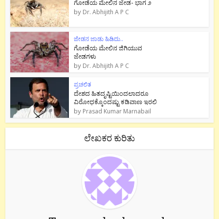
ಗೋಡೆಯ ಮೇಲಿನ ಜೇಡ- ಭಾಗ ೨
by
Dr. Abhijith A P C
ಜೇಡನ ಜಾಡು ಹಿಡಿದು..
ಗೋಡೆಯ ಮೇಲಿನ ಜಿಗಿಯುವ
ಜೇಡಗಳು
by
Dr. Abhijith A P C
ಪ್ರಚಲಿತ
ದೇಶದ ಹಿತದೃಷ್ಟಿಯಿಂದಲಾದರೂ
ವಿರೋಧಕ್ಕೊಂದಷ್ಟು ಕಡಿವಾಣ ಇರಲಿ
by
Prasad Kumar Marnabail
ಲೇಖಕರ ಕುರಿತು