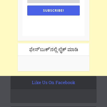
SUBSCRIBE!
One e-mail a week. We don't spam.
Don't forget to check the promotional
tab if you are using gmail.
ಫೇಸ್’ಬುಕ್’ನಲ್ಲಿ ಲೈಕ್ ಮಾಡಿ
Like Us On Facebook