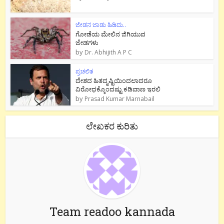
ಜೇಡನ ಜಾಡು ಹಿಡಿದು..
ಗೋಡೆಯ ಮೇಲಿನ ಜಿಗಿಯುವ
ಜೇಡಗಳು
by
Dr. Abhijith A P C
ಪ್ರಚಲಿತ
ದೇಶದ ಹಿತದೃಷ್ಟಿಯಿಂದಲಾದರೂ
ವಿರೋಧಕ್ಕೊಂದಷ್ಟು ಕಡಿವಾಣ ಇರಲಿ
by
Prasad Kumar Marnabail
ಲೇಖಕರ ಕುರಿತು
Team readoo kannada