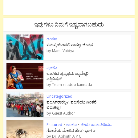
ಇವುಗಳೂ ನಿಮಗೆ ಇಷ್ಟವಾಗಬಹುದು
ಅಂಕಣ
ಸಮಸ್ಯೆಯೆಂದರೆ ಸಾವಲ್ಲ, ಜೀವನ
by
Manu Vaidya
ಪ್ರಚಲಿತ
ಭಾರತದ ಪ್ರಪ್ರಥಮ ಜ್ಯುವೆಲ್ಲರಿ
ಎಕ್ಸಿಬಿಷನ್
by
Team readoo kannada
Uncategorized
ವಲಸಿಗರಾರಲ್ಲ?, ವಲಸೆಯು ನಿಂತರೆ
ಬದುಕಿಲ್ಲ !
by
Guest Author
Featured
•
ಅಂಕಣ
•
ಜೇಡನ ಜಾಡು ಹಿಡಿದು..
ಗೋಡೆಯ ಮೇಲಿನ ಜೇಡ- ಭಾಗ ೨
by
Dr. Abhijith A P C