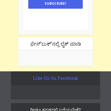
SUBSCRIBE!
One e-mail a week. We don't spam.
Don't forget to check the promotional
tab if you are using gmail.
ಫೇಸ್’ಬುಕ್’ನಲ್ಲಿ ಲೈಕ್ ಮಾಡಿ
Like Us On Facebook
ರೀಡೂ ಕನ್ನಡದಲ್ಲಿ ಬರೆಯಬೇಕೆ?