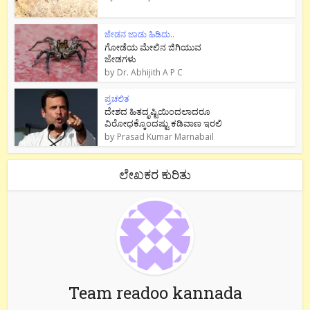
ಜೇಡನ ಜಾಡು ಹಿಡಿದು..
ಗೋಡೆಯ ಮೇಲಿನ ಜಿಗಿಯುವ
ಜೇಡಗಳು
by
Dr. Abhijith A P C
ಪ್ರಚಲಿತ
ದೇಶದ ಹಿತದೃಷ್ಟಿಯಿಂದಲಾದರೂ
ವಿರೋಧಕ್ಕೊಂದಷ್ಟು ಕಡಿವಾಣ ಇರಲಿ
by
Prasad Kumar Marnabail
ಲೇಖಕರ ಕುರಿತು
Team readoo kannada