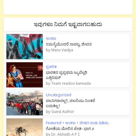
ಇವುಗಳೂ ನಿಮಗೆ ಇಷ್ಟವಾಗಬಹುದು
ಅಂಕಣ
ಸಮಸ್ಯೆಯೆಂದರೆ ಸಾವಲ್ಲ, ಜೀವನ
by
Manu Vaidya
ಪ್ರಚಲಿತ
ಭಾರತದ ಪ್ರಪ್ರಥಮ ಜ್ಯುವೆಲ್ಲರಿ
ಎಕ್ಸಿಬಿಷನ್
by
Team readoo kannada
Uncategorized
ವಲಸಿಗರಾರಲ್ಲ?, ವಲಸೆಯು ನಿಂತರೆ
ಬದುಕಿಲ್ಲ !
by
Guest Author
Featured
•
ಅಂಕಣ
•
ಜೇಡನ ಜಾಡು ಹಿಡಿದು..
ಗೋಡೆಯ ಮೇಲಿನ ಜೇಡ- ಭಾಗ ೨
by
Dr. Abhijith A P C