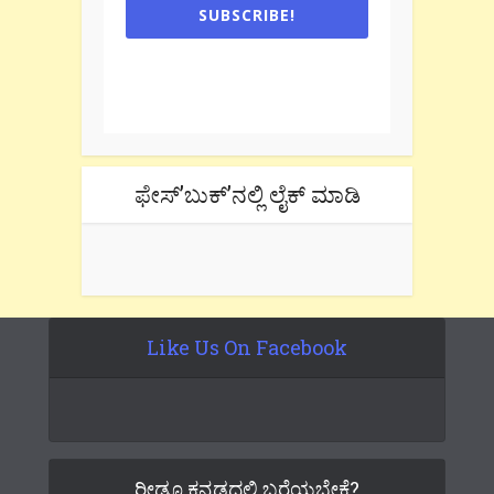
SUBSCRIBE!
One e-mail a week. We don't spam.
Don't forget to check the promotional
tab if you are using gmail.
ಫೇಸ್’ಬುಕ್’ನಲ್ಲಿ ಲೈಕ್ ಮಾಡಿ
Like Us On Facebook
ರೀಡೂ ಕನ್ನಡದಲ್ಲಿ ಬರೆಯಬೇಕೆ?