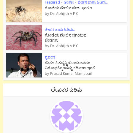
Featured
•
ಅಂಕಣ
•
ಜೇಡನ ಜಾಡು ಹಿಡಿದು..
ಗೋಡೆಯ ಮೇಲಿನ ಜೇಡ- ಭಾಗ ೨
by
Dr. Abhijith A P C
ಜೇಡನ ಜಾಡು ಹಿಡಿದು..
ಗೋಡೆಯ ಮೇಲಿನ ಜಿಗಿಯುವ
ಜೇಡಗಳು
by
Dr. Abhijith A P C
ಪ್ರಚಲಿತ
ದೇಶದ ಹಿತದೃಷ್ಟಿಯಿಂದಲಾದರೂ
ವಿರೋಧಕ್ಕೊಂದಷ್ಟು ಕಡಿವಾಣ ಇರಲಿ
by
Prasad Kumar Marnabail
ಲೇಖಕರ ಕುರಿತು