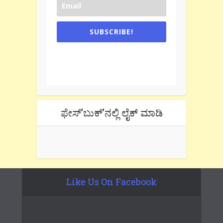
SUBSCRIBE!
One e-mail a week. We don't spam.
Don't forget to check the promotional
tab if you are using gmail.
ಫೇಸ್’ಬುಕ್’ನಲ್ಲಿ ಲೈಕ್ ಮಾಡಿ
Like Us On Facebook