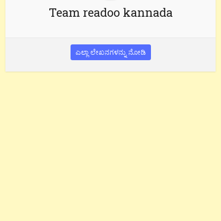
Team readoo kannada
ಎಲ್ಲಾ ಲೇಖನಗಳನ್ನು ನೋಡಿ