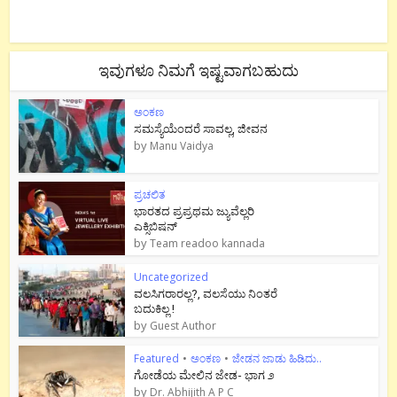
ಇವುಗಳೂ ನಿಮಗೆ ಇಷ್ಟವಾಗಬಹುದು
ಅಂಕಣ
ಸಮಸ್ಯೆಯೆಂದರೆ ಸಾವಲ್ಲ, ಜೀವನ
by
Manu Vaidya
ಪ್ರಚಲಿತ
ಭಾರತದ ಪ್ರಪ್ರಥಮ ಜ್ಯುವೆಲ್ಲರಿ
ಎಕ್ಸಿಬಿಷನ್
by
Team readoo kannada
Uncategorized
ವಲಸಿಗರಾರಲ್ಲ?, ವಲಸೆಯು ನಿಂತರೆ
ಬದುಕಿಲ್ಲ !
by
Guest Author
Featured
•
ಅಂಕಣ
•
ಜೇಡನ ಜಾಡು ಹಿಡಿದು..
ಗೋಡೆಯ ಮೇಲಿನ ಜೇಡ- ಭಾಗ ೨
by
Dr. Abhijith A P C