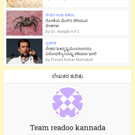
ಜೇಡನ ಜಾಡು ಹಿಡಿದು..
ಗೋಡೆಯ ಮೇಲಿನ ಜಿಗಿಯುವ
ಜೇಡಗಳು
by
Dr. Abhijith A P C
ಪ್ರಚಲಿತ
ದೇಶದ ಹಿತದೃಷ್ಟಿಯಿಂದಲಾದರೂ
ವಿರೋಧಕ್ಕೊಂದಷ್ಟು ಕಡಿವಾಣ ಇರಲಿ
by
Prasad Kumar Marnabail
ಲೇಖಕರ ಕುರಿತು
Team readoo kannada