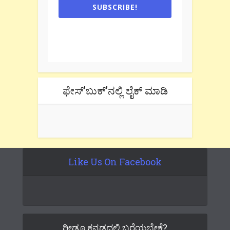
SUBSCRIBE!
One e-mail a week. We don't spam.
Don't forget to check the promotional
tab if you are using gmail.
ಫೇಸ್’ಬುಕ್’ನಲ್ಲಿ ಲೈಕ್ ಮಾಡಿ
Like Us On Facebook
ರೀಡೂ ಕನ್ನಡದಲ್ಲಿ ಬರೆಯಬೇಕೆ?