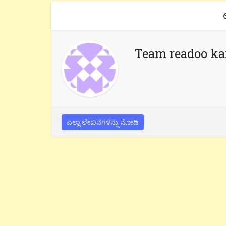
Team readoo k
ಎಲ್ಲಾ ಲೇಖನಗಳನ್ನು ನೋಡಿ