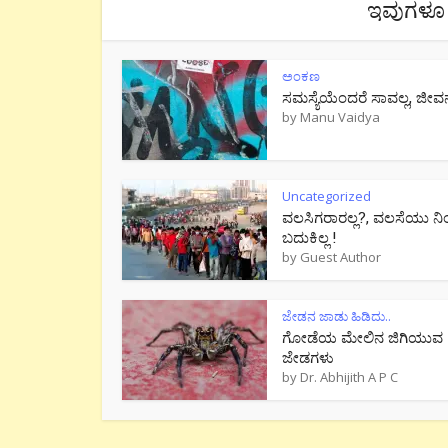
ಇವುಗಳೂ 
ಅಂಕಣ
ಸಮಸ್ಯೆಯೆಂದರೆ ಸಾವಲ್ಲ, ಜೀವ
by
Manu Vaidya
Uncategorized
ವಲಸಿಗರಾರಲ್ಲ?, ವಲಸೆಯು ನಿ
ಬದುಕಿಲ್ಲ !
by
Guest Author
ಜೇಡನ ಜಾಡು ಹಿಡಿದು..
ಗೋಡೆಯ ಮೇಲಿನ ಜಿಗಿಯುವ
ಜೇಡಗಳು
by
Dr. Abhijith A P C