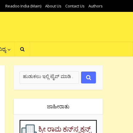
Readoo India (Main)
About Us
Contact Us
Authors
ಿಧ್ಯ
ಜಾಹೀರಾತು