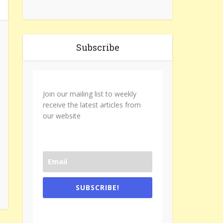
Subscribe
Join our mailing list to weekly
receive the latest articles from
our website
SUBSCRIBE!
One e-mail a week. We don't spam.
Don't forget to check the promotional
tab if you are using gmail.