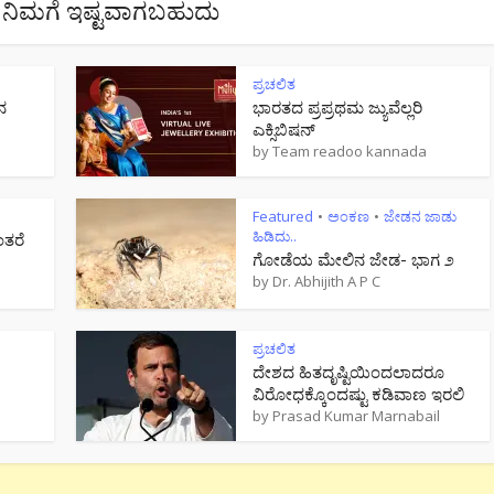
ನಿಮಗೆ ಇಷ್ಟವಾಗಬಹುದು
ಪ್ರಚಲಿತ
ನ
ಭಾರತದ ಪ್ರಪ್ರಥಮ ಜ್ಯುವೆಲ್ಲರಿ
ಎಕ್ಸಿಬಿಷನ್
by
Team readoo kannada
Featured
ಅಂಕಣ
ಜೇಡನ ಜಾಡು
•
•
ಹಿಡಿದು..
ಂತರೆ
ಗೋಡೆಯ ಮೇಲಿನ ಜೇಡ- ಭಾಗ ೨
by
Dr. Abhijith A P C
ಪ್ರಚಲಿತ
ದೇಶದ ಹಿತದೃಷ್ಟಿಯಿಂದಲಾದರೂ
ವಿರೋಧಕ್ಕೊಂದಷ್ಟು ಕಡಿವಾಣ ಇರಲಿ
by
Prasad Kumar Marnabail