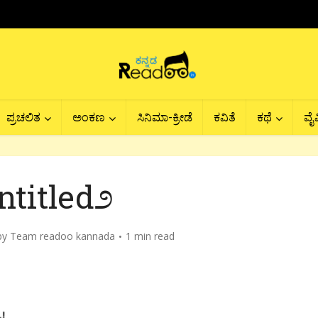
ಪ್ರಚಲಿತ
ಅಂಕಣ
ಸಿನಿಮಾ-ಕ್ರೀಡೆ
ಕವಿತೆ
ಕಥೆ
ವೈವ
ntitled೨
by
Team readoo kannada
1 min read