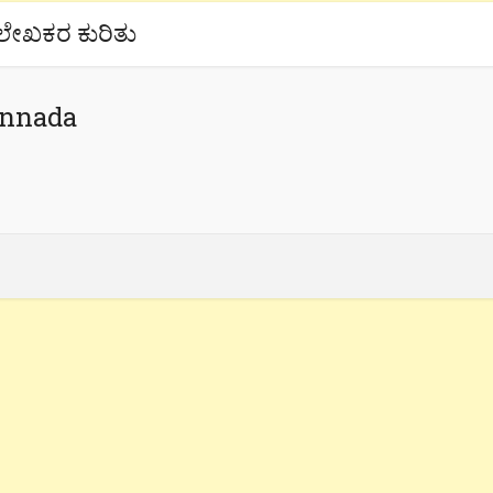
ಲೇಖಕರ ಕುರಿತು
annada