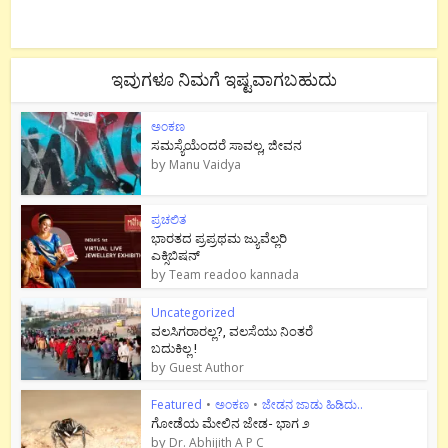
ಇವುಗಳೂ ನಿಮಗೆ ಇಷ್ಟವಾಗಬಹುದು
ಅಂಕಣ
ಸಮಸ್ಯೆಯೆಂದರೆ ಸಾವಲ್ಲ, ಜೀವನ
by
Manu Vaidya
ಪ್ರಚಲಿತ
ಭಾರತದ ಪ್ರಪ್ರಥಮ ಜ್ಯುವೆಲ್ಲರಿ
ಎಕ್ಸಿಬಿಷನ್
by
Team readoo kannada
Uncategorized
ವಲಸಿಗರಾರಲ್ಲ?, ವಲಸೆಯು ನಿಂತರೆ
ಬದುಕಿಲ್ಲ !
by
Guest Author
Featured
•
ಅಂಕಣ
•
ಜೇಡನ ಜಾಡು ಹಿಡಿದು..
ಗೋಡೆಯ ಮೇಲಿನ ಜೇಡ- ಭಾಗ ೨
by
Dr. Abhijith A P C