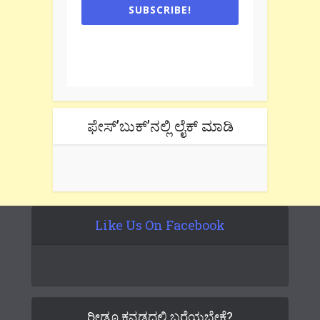
SUBSCRIBE!
One e-mail a week. We don't spam.
Don't forget to check the promotional
tab if you are using gmail.
ಫೇಸ್’ಬುಕ್’ನಲ್ಲಿ ಲೈಕ್ ಮಾಡಿ
Like Us On Facebook
ರೀಡೂ ಕನ್ನಡದಲ್ಲಿ ಬರೆಯಬೇಕೆ?