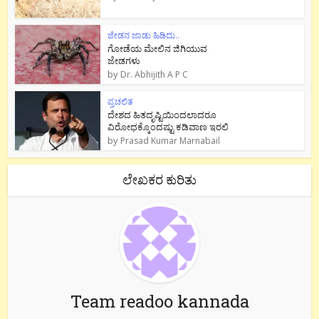
ಜೇಡನ ಜಾಡು ಹಿಡಿದು..
ಗೋಡೆಯ ಮೇಲಿನ ಜಿಗಿಯುವ
ಜೇಡಗಳು
by
Dr. Abhijith A P C
ಪ್ರಚಲಿತ
ದೇಶದ ಹಿತದೃಷ್ಟಿಯಿಂದಲಾದರೂ
ವಿರೋಧಕ್ಕೊಂದಷ್ಟು ಕಡಿವಾಣ ಇರಲಿ
by
Prasad Kumar Marnabail
ಲೇಖಕರ ಕುರಿತು
Team readoo kannada