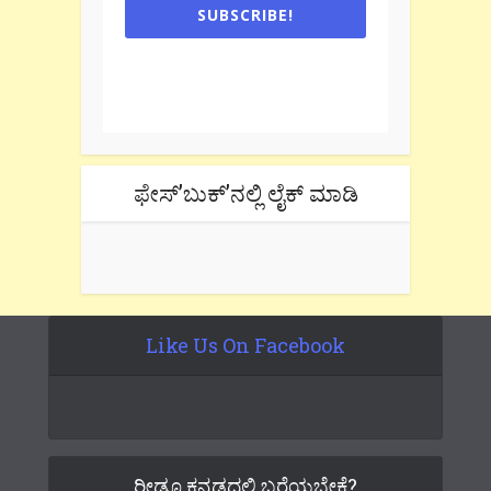
SUBSCRIBE!
One e-mail a week. We don't spam.
Don't forget to check the promotional
tab if you are using gmail.
ಫೇಸ್’ಬುಕ್’ನಲ್ಲಿ ಲೈಕ್ ಮಾಡಿ
Like Us On Facebook
ರೀಡೂ ಕನ್ನಡದಲ್ಲಿ ಬರೆಯಬೇಕೆ?