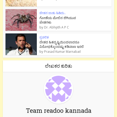
ಜೇಡನ ಜಾಡು ಹಿಡಿದು..
ಗೋಡೆಯ ಮೇಲಿನ ಜಿಗಿಯುವ
ಜೇಡಗಳು
by
Dr. Abhijith A P C
ಪ್ರಚಲಿತ
ದೇಶದ ಹಿತದೃಷ್ಟಿಯಿಂದಲಾದರೂ
ವಿರೋಧಕ್ಕೊಂದಷ್ಟು ಕಡಿವಾಣ ಇರಲಿ
by
Prasad Kumar Marnabail
ಲೇಖಕರ ಕುರಿತು
Team readoo kannada