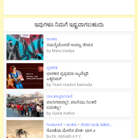
ಇವುಗಳೂ ನಿಮಗೆ ಇಷ್ಟವಾಗಬಹುದು
ಅಂಕಣ
ಸಮಸ್ಯೆಯೆಂದರೆ ಸಾವಲ್ಲ, ಜೀವನ
by
Manu Vaidya
ಪ್ರಚಲಿತ
ಭಾರತದ ಪ್ರಪ್ರಥಮ ಜ್ಯುವೆಲ್ಲರಿ
ಎಕ್ಸಿಬಿಷನ್
by
Team readoo kannada
Uncategorized
ವಲಸಿಗರಾರಲ್ಲ?, ವಲಸೆಯು ನಿಂತರೆ
ಬದುಕಿಲ್ಲ !
by
Guest Author
Featured
•
ಅಂಕಣ
•
ಜೇಡನ ಜಾಡು ಹಿಡಿದು..
ಗೋಡೆಯ ಮೇಲಿನ ಜೇಡ- ಭಾಗ ೨
by
Dr. Abhijith A P C