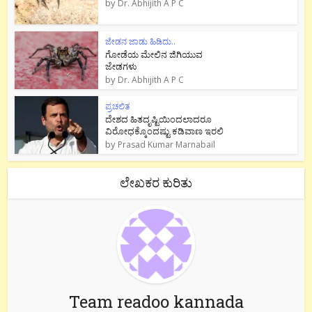
by
Dr. Abhijith A P C
ಜೇಡನ ಜಾಡು ಹಿಡಿದು..
ಗೋಡೆಯ ಮೇಲಿನ ಜಿಗಿಯುವ
ಜೇಡಗಳು
by
Dr. Abhijith A P C
ಪ್ರಚಲಿತ
ದೇಶದ ಹಿತದೃಷ್ಟಿಯಿಂದಲಾದರೂ
ವಿರೋಧಕ್ಕೊಂದಷ್ಟು ಕಡಿವಾಣ ಇರಲಿ
by
Prasad Kumar Marnabail
ಲೇಖಕರ ಕುರಿತು
Team readoo kannada