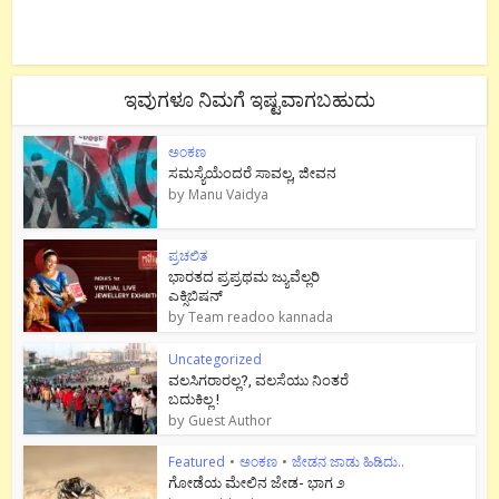
ಇವುಗಳೂ ನಿಮಗೆ ಇಷ್ಟವಾಗಬಹುದು
ಅಂಕಣ
ಸಮಸ್ಯೆಯೆಂದರೆ ಸಾವಲ್ಲ, ಜೀವನ
by
Manu Vaidya
ಪ್ರಚಲಿತ
ಭಾರತದ ಪ್ರಪ್ರಥಮ ಜ್ಯುವೆಲ್ಲರಿ
ಎಕ್ಸಿಬಿಷನ್
by
Team readoo kannada
Uncategorized
ವಲಸಿಗರಾರಲ್ಲ?, ವಲಸೆಯು ನಿಂತರೆ
ಬದುಕಿಲ್ಲ !
by
Guest Author
Featured
•
ಅಂಕಣ
•
ಜೇಡನ ಜಾಡು ಹಿಡಿದು..
ಗೋಡೆಯ ಮೇಲಿನ ಜೇಡ- ಭಾಗ ೨