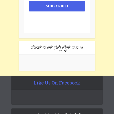
SUBSCRIBE!
One e-mail a week. We don't spam.
Don't forget to check the promotional
tab if you are using gmail.
ಫೇಸ್’ಬುಕ್’ನಲ್ಲಿ ಲೈಕ್ ಮಾಡಿ
Like Us On Facebook