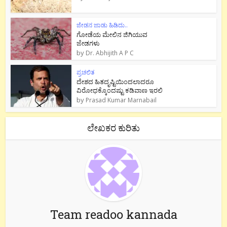
ಜೇಡನ ಜಾಡು ಹಿಡಿದು..
ಗೋಡೆಯ ಮೇಲಿನ ಜಿಗಿಯುವ
ಜೇಡಗಳು
by
Dr. Abhijith A P C
ಪ್ರಚಲಿತ
ದೇಶದ ಹಿತದೃಷ್ಟಿಯಿಂದಲಾದರೂ
ವಿರೋಧಕ್ಕೊಂದಷ್ಟು ಕಡಿವಾಣ ಇರಲಿ
by
Prasad Kumar Marnabail
ಲೇಖಕರ ಕುರಿತು
Team readoo kannada