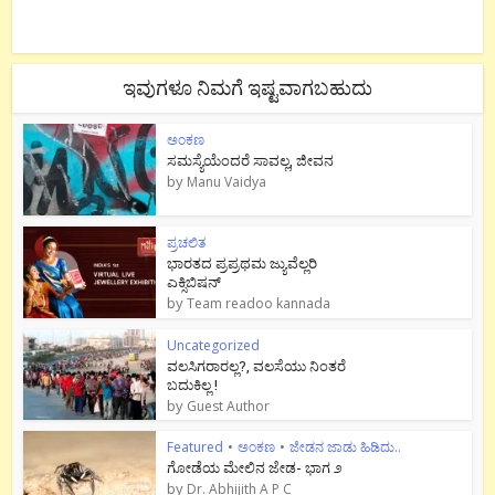
ಇವುಗಳೂ ನಿಮಗೆ ಇಷ್ಟವಾಗಬಹುದು
ಅಂಕಣ
ಸಮಸ್ಯೆಯೆಂದರೆ ಸಾವಲ್ಲ, ಜೀವನ
by
Manu Vaidya
ಪ್ರಚಲಿತ
ಭಾರತದ ಪ್ರಪ್ರಥಮ ಜ್ಯುವೆಲ್ಲರಿ
ಎಕ್ಸಿಬಿಷನ್
by
Team readoo kannada
Uncategorized
ವಲಸಿಗರಾರಲ್ಲ?, ವಲಸೆಯು ನಿಂತರೆ
ಬದುಕಿಲ್ಲ !
by
Guest Author
Featured
•
ಅಂಕಣ
•
ಜೇಡನ ಜಾಡು ಹಿಡಿದು..
ಗೋಡೆಯ ಮೇಲಿನ ಜೇಡ- ಭಾಗ ೨
by
Dr. Abhijith A P C