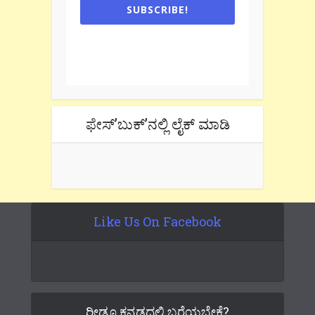
SUBSCRIBE!
One e-mail a week. We don't spam.
Don't forget to check the promotional
tab if you are using gmail.
ಫೇಸ್’ಬುಕ್’ನಲ್ಲಿ ಲೈಕ್ ಮಾಡಿ
Like Us On Facebook
ರೀಡೂ ಕನ್ನಡದಲ್ಲಿ ಬರೆಯಬೇಕೆ?