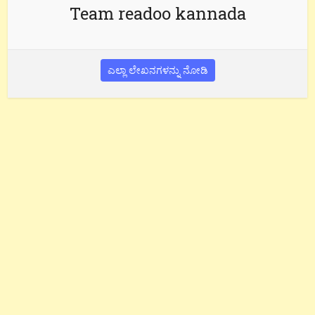
Team readoo kannada
ಎಲ್ಲಾ ಲೇಖನಗಳನ್ನು ನೋಡಿ