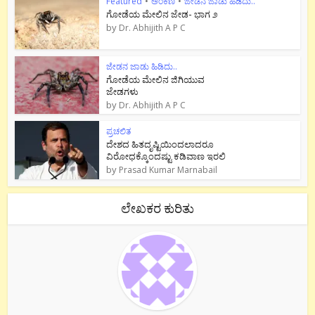
Featured
•
ಅಂಕಣ
•
ಜೇಡನ ಜಾಡು ಹಿಡಿದು..
ಗೋಡೆಯ ಮೇಲಿನ ಜೇಡ- ಭಾಗ ೨
by
Dr. Abhijith A P C
ಜೇಡನ ಜಾಡು ಹಿಡಿದು..
ಗೋಡೆಯ ಮೇಲಿನ ಜಿಗಿಯುವ
ಜೇಡಗಳು
by
Dr. Abhijith A P C
ಪ್ರಚಲಿತ
ದೇಶದ ಹಿತದೃಷ್ಟಿಯಿಂದಲಾದರೂ
ವಿರೋಧಕ್ಕೊಂದಷ್ಟು ಕಡಿವಾಣ ಇರಲಿ
by
Prasad Kumar Marnabail
ಲೇಖಕರ ಕುರಿತು