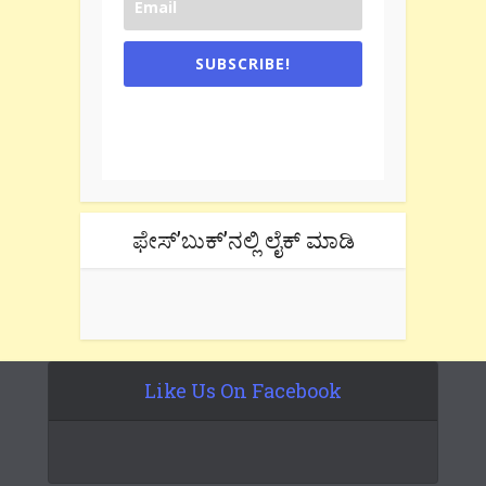
SUBSCRIBE!
One e-mail a week. We don't spam.
Don't forget to check the promotional
tab if you are using gmail.
ಫೇಸ್’ಬುಕ್’ನಲ್ಲಿ ಲೈಕ್ ಮಾಡಿ
Like Us On Facebook