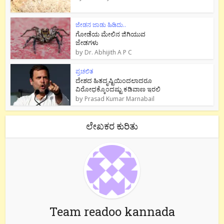
ಜೇಡನ ಜಾಡು ಹಿಡಿದು..
ಗೋಡೆಯ ಮೇಲಿನ ಜಿಗಿಯುವ
ಜೇಡಗಳು
by
Dr. Abhijith A P C
ಪ್ರಚಲಿತ
ದೇಶದ ಹಿತದೃಷ್ಟಿಯಿಂದಲಾದರೂ
ವಿರೋಧಕ್ಕೊಂದಷ್ಟು ಕಡಿವಾಣ ಇರಲಿ
by
Prasad Kumar Marnabail
ಲೇಖಕರ ಕುರಿತು
Team readoo kannada