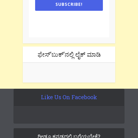
SUBSCRIBE!
One e-mail a week. We don't spam.
Don't forget to check the promotional
tab if you are using gmail.
ಫೇಸ್’ಬುಕ್’ನಲ್ಲಿ ಲೈಕ್ ಮಾಡಿ
Like Us On Facebook
ರೀಡೂ ಕನ್ನಡದಲ್ಲಿ ಬರೆಯಬೇಕೆ?