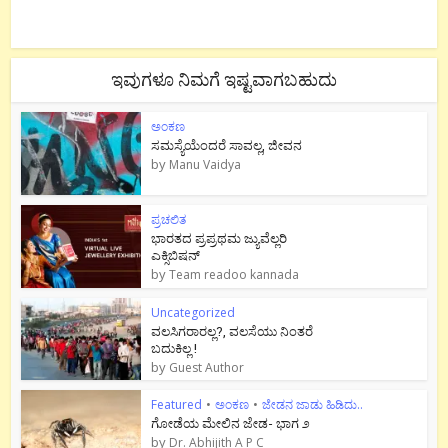
ಇವುಗಳೂ ನಿಮಗೆ ಇಷ್ಟವಾಗಬಹುದು
ಅಂಕಣ
ಸಮಸ್ಯೆಯೆಂದರೆ ಸಾವಲ್ಲ, ಜೀವನ
by
Manu Vaidya
ಪ್ರಚಲಿತ
ಭಾರತದ ಪ್ರಪ್ರಥಮ ಜ್ಯುವೆಲ್ಲರಿ
ಎಕ್ಸಿಬಿಷನ್
by
Team readoo kannada
Uncategorized
ವಲಸಿಗರಾರಲ್ಲ?, ವಲಸೆಯು ನಿಂತರೆ
ಬದುಕಿಲ್ಲ !
by
Guest Author
Featured
•
ಅಂಕಣ
•
ಜೇಡನ ಜಾಡು ಹಿಡಿದು..
ಗೋಡೆಯ ಮೇಲಿನ ಜೇಡ- ಭಾಗ ೨
by
Dr. Abhijith A P C