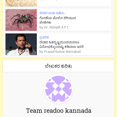
ಜೇಡನ ಜಾಡು ಹಿಡಿದು..
ಗೋಡೆಯ ಮೇಲಿನ ಜಿಗಿಯುವ
ಜೇಡಗಳು
by
Dr. Abhijith A P C
ಪ್ರಚಲಿತ
ದೇಶದ ಹಿತದೃಷ್ಟಿಯಿಂದಲಾದರೂ
ವಿರೋಧಕ್ಕೊಂದಷ್ಟು ಕಡಿವಾಣ ಇರಲಿ
by
Prasad Kumar Marnabail
ಲೇಖಕರ ಕುರಿತು
Team readoo kannada