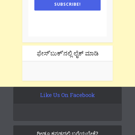
SUBSCRIBE!
One e-mail a week. We don't spam.
Don't forget to check the promotional
tab if you are using gmail.
ಫೇಸ್’ಬುಕ್’ನಲ್ಲಿ ಲೈಕ್ ಮಾಡಿ
Like Us On Facebook
ರೀಡೂ ಕನ್ನಡದಲ್ಲಿ ಬರೆಯಬೇಕೆ?