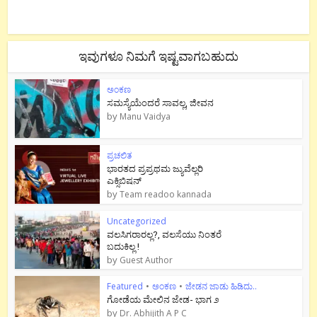
ಇವುಗಳೂ ನಿಮಗೆ ಇಷ್ಟವಾಗಬಹುದು
ಅಂಕಣ
ಸಮಸ್ಯೆಯೆಂದರೆ ಸಾವಲ್ಲ, ಜೀವನ
by
Manu Vaidya
ಪ್ರಚಲಿತ
ಭಾರತದ ಪ್ರಪ್ರಥಮ ಜ್ಯುವೆಲ್ಲರಿ
ಎಕ್ಸಿಬಿಷನ್
by
Team readoo kannada
Uncategorized
ವಲಸಿಗರಾರಲ್ಲ?, ವಲಸೆಯು ನಿಂತರೆ
ಬದುಕಿಲ್ಲ !
by
Guest Author
Featured
•
ಅಂಕಣ
•
ಜೇಡನ ಜಾಡು ಹಿಡಿದು..
ಗೋಡೆಯ ಮೇಲಿನ ಜೇಡ- ಭಾಗ ೨
by
Dr. Abhijith A P C