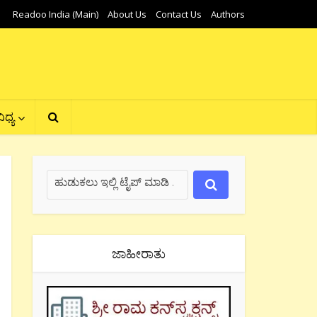
Readoo India (Main)
About Us
Contact Us
Authors
ಿಧ್ಯ
ಜಾಹೀರಾತು