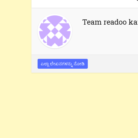
Team readoo k
ಎಲ್ಲಾ ಲೇಖನಗಳನ್ನು ನೋಡಿ