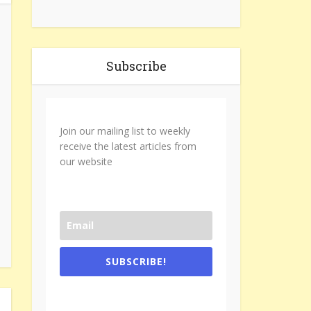
Subscribe
Join our mailing list to weekly
receive the latest articles from
our website
SUBSCRIBE!
One e-mail a week. We don't spam.
Don't forget to check the promotional
tab if you are using gmail.