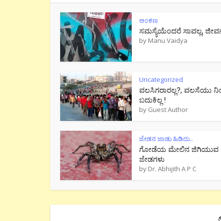
ಅಂಕಣ
ಸಮಸ್ಯೆಯೆಂದರೆ ಸಾವಲ್ಲ, ಜೀವ
by
Manu Vaidya
Uncategorized
ವಲಸಿಗರಾರಲ್ಲ?, ವಲಸೆಯು ನಿ
ಬದುಕಿಲ್ಲ !
by
Guest Author
ಜೇಡನ ಜಾಡು ಹಿಡಿದು..
ಗೋಡೆಯ ಮೇಲಿನ ಜಿಗಿಯುವ
ಜೇಡಗಳು
by
Dr. Abhijith A P C