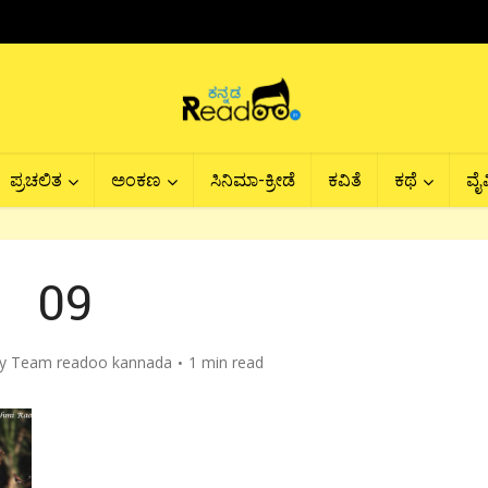
ಪ್ರಚಲಿತ
ಅಂಕಣ
ಸಿನಿಮಾ-ಕ್ರೀಡೆ
ಕವಿತೆ
ಕಥೆ
ವೈವ
09
by
Team readoo kannada
1 min read