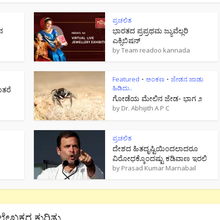
ಪ್ರಚಲಿತ
ನ
ಭಾರತದ ಪ್ರಪ್ರಥಮ ಜ್ಯುವೆಲ್ಲರಿ
ಎಕ್ಸಿಬಿಷನ್
by
Team readoo kannada
Featured
ಅಂಕಣ
ಜೇಡನ ಜಾಡು
•
•
ಹಿಡಿದು..
ಂತರೆ
ಗೋಡೆಯ ಮೇಲಿನ ಜೇಡ- ಭಾಗ ೨
by
Dr. Abhijith A P C
ಪ್ರಚಲಿತ
ದೇಶದ ಹಿತದೃಷ್ಟಿಯಿಂದಲಾದರೂ
ವಿರೋಧಕ್ಕೊಂದಷ್ಟು ಕಡಿವಾಣ ಇರಲಿ
by
Prasad Kumar Marnabail
ಲೇಖಕರ ಕುರಿತು