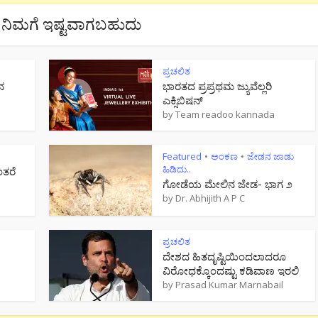
ನಿಮಗೆ ಇಷ್ಟವಾಗಬಹುದು
ಪ್ರಚಲಿತ
ನ
ಭಾರತದ ಪ್ರಪ್ರಥಮ ಜ್ಯುವೆಲ್ಲರಿ
ಎಕ್ಸಿಬಿಷನ್
by
Team readoo kannada
Featured
ಅಂಕಣ
ಜೇಡನ ಜಾಡು
•
•
ಹಿಡಿದು..
ಂತರೆ
ಗೋಡೆಯ ಮೇಲಿನ ಜೇಡ- ಭಾಗ ೨
by
Dr. Abhijith A P C
ಪ್ರಚಲಿತ
ದೇಶದ ಹಿತದೃಷ್ಟಿಯಿಂದಲಾದರೂ
ವಿರೋಧಕ್ಕೊಂದಷ್ಟು ಕಡಿವಾಣ ಇರಲಿ
by
Prasad Kumar Marnabail