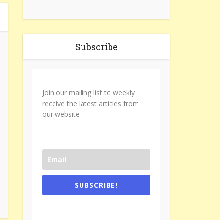
Subscribe
Join our mailing list to weekly
receive the latest articles from
our website
SUBSCRIBE!
One e-mail a week. We don't spam.
Don't forget to check the promotional
tab if you are using gmail.