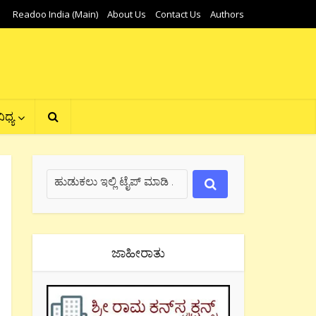
Readoo India (Main)
About Us
Contact Us
Authors
ಿಧ್ಯ
ಜಾಹೀರಾತು