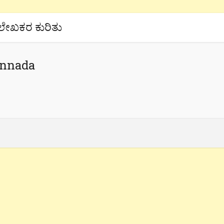
ಲೇಖಕರ ಕುರಿತು
annada