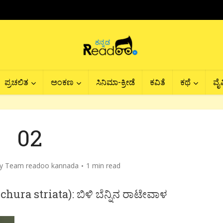
ಪ್ರಚಲಿತ
ಅಂಕಣ
ಸಿನಿಮಾ-ಕ್ರೀಡೆ
ಕವಿತೆ
ಕಥೆ
ವೈವ
02
by
Team readoo kannada
1 min read
a striata): ಬಿಳಿ ಬೆನ್ನಿನ ರಾಟೇವಾಳ