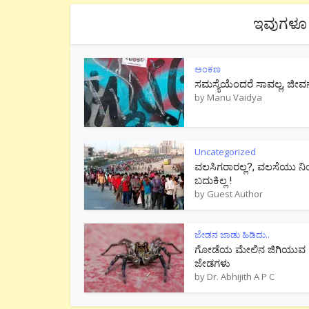
ಇವುಗಳೂ 
ಅಂಕಣ
ಸಮಸ್ಯೆಯೆಂದರೆ ಸಾವಲ್ಲ, ಜೀವ
by
Manu Vaidya
Uncategorized
ವಲಸಿಗರಾರಲ್ಲ?, ವಲಸೆಯು ನಿ
ಬದುಕಿಲ್ಲ !
by
Guest Author
ಜೇಡನ ಜಾಡು ಹಿಡಿದು..
ಗೋಡೆಯ ಮೇಲಿನ ಜಿಗಿಯುವ
ಜೇಡಗಳು
by
Dr. Abhijith A P C