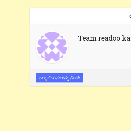
Team readoo k
ಎಲ್ಲಾ ಲೇಖನಗಳನ್ನು ನೋಡಿ