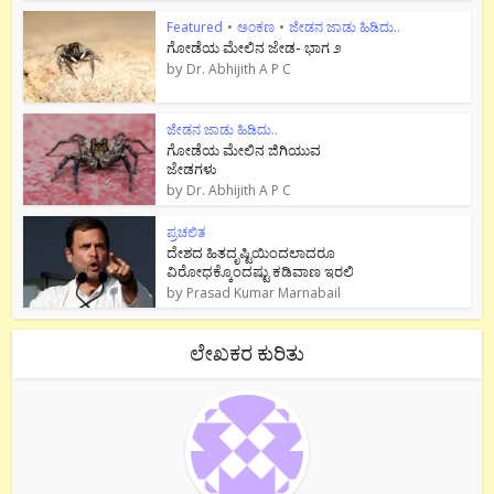
Featured
•
ಅಂಕಣ
•
ಜೇಡನ ಜಾಡು ಹಿಡಿದು..
ಗೋಡೆಯ ಮೇಲಿನ ಜೇಡ- ಭಾಗ ೨
by
Dr. Abhijith A P C
ಜೇಡನ ಜಾಡು ಹಿಡಿದು..
ಗೋಡೆಯ ಮೇಲಿನ ಜಿಗಿಯುವ
ಜೇಡಗಳು
by
Dr. Abhijith A P C
ಪ್ರಚಲಿತ
ದೇಶದ ಹಿತದೃಷ್ಟಿಯಿಂದಲಾದರೂ
ವಿರೋಧಕ್ಕೊಂದಷ್ಟು ಕಡಿವಾಣ ಇರಲಿ
by
Prasad Kumar Marnabail
ಲೇಖಕರ ಕುರಿತು