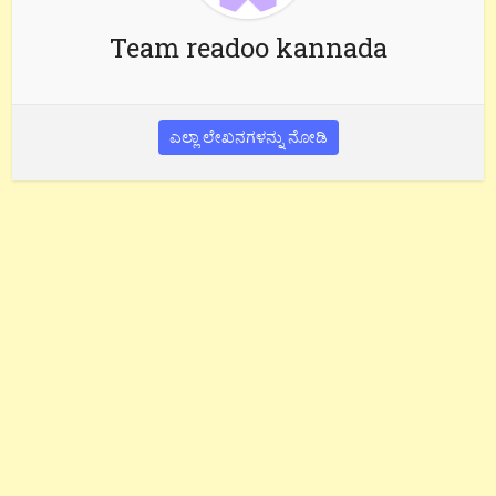
Team readoo kannada
ಎಲ್ಲಾ ಲೇಖನಗಳನ್ನು ನೋಡಿ