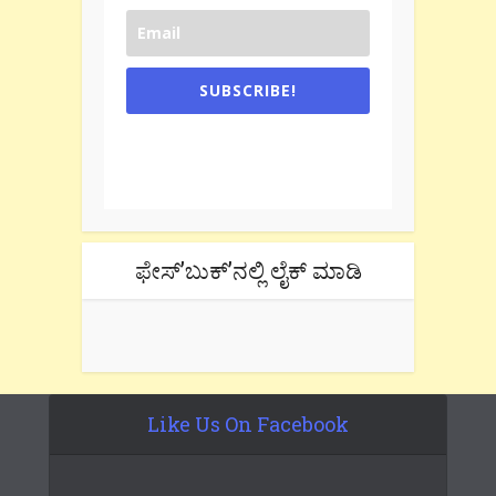
SUBSCRIBE!
One e-mail a week. We don't spam.
Don't forget to check the promotional
tab if you are using gmail.
ಫೇಸ್’ಬುಕ್’ನಲ್ಲಿ ಲೈಕ್ ಮಾಡಿ
Like Us On Facebook