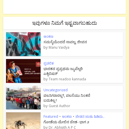
ಇವುಗಳೂ ನಿಮಗೆ ಇಷ್ಟವಾಗಬಹುದು
ಅಂಕಣ
ಸಮಸ್ಯೆಯೆಂದರೆ ಸಾವಲ್ಲ, ಜೀವನ
by
Manu Vaidya
ಪ್ರಚಲಿತ
ಭಾರತದ ಪ್ರಪ್ರಥಮ ಜ್ಯುವೆಲ್ಲರಿ
ಎಕ್ಸಿಬಿಷನ್
by
Team readoo kannada
Uncategorized
ವಲಸಿಗರಾರಲ್ಲ?, ವಲಸೆಯು ನಿಂತರೆ
ಬದುಕಿಲ್ಲ !
by
Guest Author
Featured
•
ಅಂಕಣ
•
ಜೇಡನ ಜಾಡು ಹಿಡಿದು..
ಗೋಡೆಯ ಮೇಲಿನ ಜೇಡ- ಭಾಗ ೨
by
Dr. Abhijith A P C