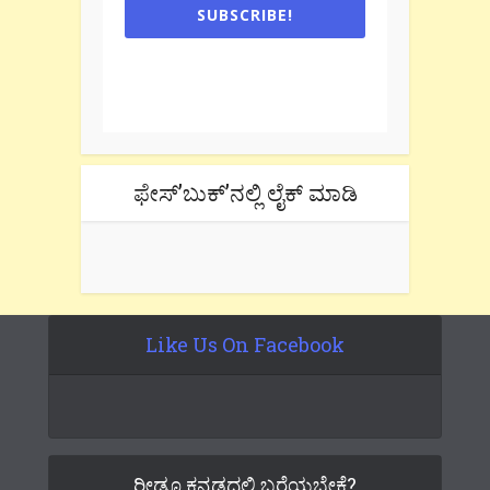
SUBSCRIBE!
One e-mail a week. We don't spam.
Don't forget to check the promotional
tab if you are using gmail.
ಫೇಸ್’ಬುಕ್’ನಲ್ಲಿ ಲೈಕ್ ಮಾಡಿ
Like Us On Facebook
ರೀಡೂ ಕನ್ನಡದಲ್ಲಿ ಬರೆಯಬೇಕೆ?