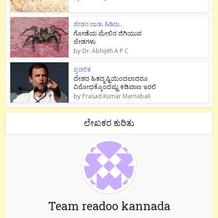
ಜೇಡನ ಜಾಡು ಹಿಡಿದು..
ಗೋಡೆಯ ಮೇಲಿನ ಜಿಗಿಯುವ
ಜೇಡಗಳು
by
Dr. Abhijith A P C
ಪ್ರಚಲಿತ
ದೇಶದ ಹಿತದೃಷ್ಟಿಯಿಂದಲಾದರೂ
ವಿರೋಧಕ್ಕೊಂದಷ್ಟು ಕಡಿವಾಣ ಇರಲಿ
by
Prasad Kumar Marnabail
ಲೇಖಕರ ಕುರಿತು
Team readoo kannada