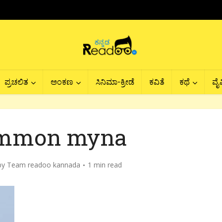
ಪ್ರಚಲಿತ
ಅಂಕಣ
ಸಿನಿಮಾ-ಕ್ರೀಡೆ
ಕವಿತೆ
ಕಥೆ
ವೈವ
ommon myna
by
Team readoo kannada
1 min read