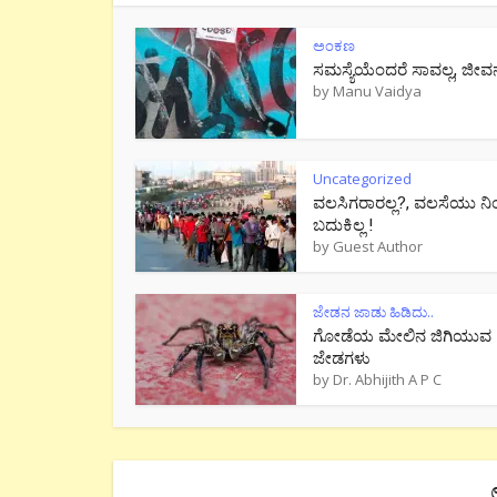
ಅಂಕಣ
ಸಮಸ್ಯೆಯೆಂದರೆ ಸಾವಲ್ಲ, ಜೀವ
by
Manu Vaidya
Uncategorized
ವಲಸಿಗರಾರಲ್ಲ?, ವಲಸೆಯು ನಿ
ಬದುಕಿಲ್ಲ !
by
Guest Author
ಜೇಡನ ಜಾಡು ಹಿಡಿದು..
ಗೋಡೆಯ ಮೇಲಿನ ಜಿಗಿಯುವ
ಜೇಡಗಳು
by
Dr. Abhijith A P C