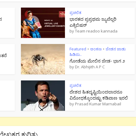
ಪ್ರಚಲಿತ
ನ
ಭಾರತದ ಪ್ರಪ್ರಥಮ ಜ್ಯುವೆಲ್ಲರಿ
ಎಕ್ಸಿಬಿಷನ್
by
Team readoo kannada
Featured
ಅಂಕಣ
ಜೇಡನ ಜಾಡು
•
•
ಹಿಡಿದು..
ಂತರೆ
ಗೋಡೆಯ ಮೇಲಿನ ಜೇಡ- ಭಾಗ ೨
by
Dr. Abhijith A P C
ಪ್ರಚಲಿತ
ದೇಶದ ಹಿತದೃಷ್ಟಿಯಿಂದಲಾದರೂ
ವಿರೋಧಕ್ಕೊಂದಷ್ಟು ಕಡಿವಾಣ ಇರಲಿ
by
Prasad Kumar Marnabail
ಲೇಖಕರ ಕುರಿತು