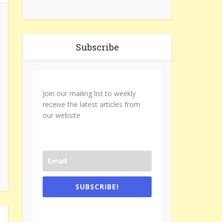
Subscribe
Join our mailing list to weekly
receive the latest articles from
our website
SUBSCRIBE!
One e-mail a week. We don't spam.
Don't forget to check the promotional
tab if you are using gmail.