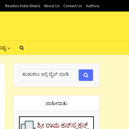
Readoo India (Main)
About Us
Contact Us
Authors
ಿಧ್ಯ
ಜಾಹೀರಾತು