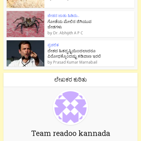
ಜೇಡನ ಜಾಡು ಹಿಡಿದು..
ಗೋಡೆಯ ಮೇಲಿನ ಜಿಗಿಯುವ
ಜೇಡಗಳು
by
Dr. Abhijith A P C
ಪ್ರಚಲಿತ
ದೇಶದ ಹಿತದೃಷ್ಟಿಯಿಂದಲಾದರೂ
ವಿರೋಧಕ್ಕೊಂದಷ್ಟು ಕಡಿವಾಣ ಇರಲಿ
by
Prasad Kumar Marnabail
ಲೇಖಕರ ಕುರಿತು
Team readoo kannada