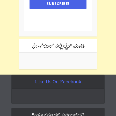
SUBSCRIBE!
One e-mail a week. We don't spam.
Don't forget to check the promotional
tab if you are using gmail.
ಫೇಸ್’ಬುಕ್’ನಲ್ಲಿ ಲೈಕ್ ಮಾಡಿ
Like Us On Facebook
ರೀಡೂ ಕನ್ನಡದಲ್ಲಿ ಬರೆಯಬೇಕೆ?