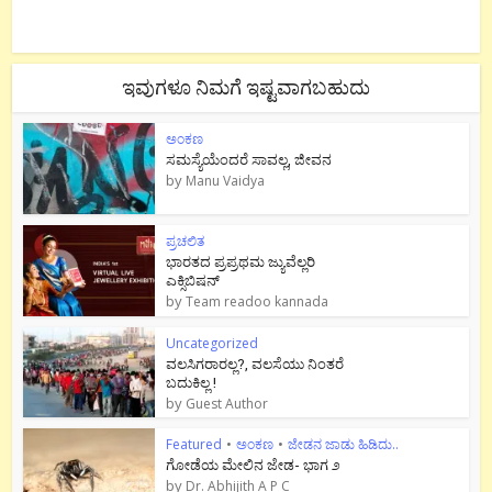
ಇವುಗಳೂ ನಿಮಗೆ ಇಷ್ಟವಾಗಬಹುದು
ಅಂಕಣ
ಸಮಸ್ಯೆಯೆಂದರೆ ಸಾವಲ್ಲ, ಜೀವನ
by
Manu Vaidya
ಪ್ರಚಲಿತ
ಭಾರತದ ಪ್ರಪ್ರಥಮ ಜ್ಯುವೆಲ್ಲರಿ
ಎಕ್ಸಿಬಿಷನ್
by
Team readoo kannada
Uncategorized
ವಲಸಿಗರಾರಲ್ಲ?, ವಲಸೆಯು ನಿಂತರೆ
ಬದುಕಿಲ್ಲ !
by
Guest Author
Featured
•
ಅಂಕಣ
•
ಜೇಡನ ಜಾಡು ಹಿಡಿದು..
ಗೋಡೆಯ ಮೇಲಿನ ಜೇಡ- ಭಾಗ ೨
by
Dr. Abhijith A P C