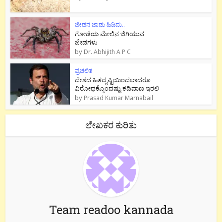
ಜೇಡನ ಜಾಡು ಹಿಡಿದು..
ಗೋಡೆಯ ಮೇಲಿನ ಜಿಗಿಯುವ
ಜೇಡಗಳು
by
Dr. Abhijith A P C
ಪ್ರಚಲಿತ
ದೇಶದ ಹಿತದೃಷ್ಟಿಯಿಂದಲಾದರೂ
ವಿರೋಧಕ್ಕೊಂದಷ್ಟು ಕಡಿವಾಣ ಇರಲಿ
by
Prasad Kumar Marnabail
ಲೇಖಕರ ಕುರಿತು
Team readoo kannada