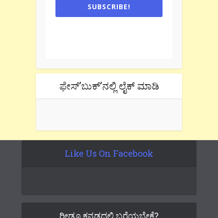
SUBSCRIBE!
One e-mail a week. We don't spam.
Don't forget to check the promotional
tab if you are using gmail.
ಫೇಸ್’ಬುಕ್’ನಲ್ಲಿ ಲೈಕ್ ಮಾಡಿ
Like Us On Facebook
ರೀಡೂ ಕನ್ನಡದಲ್ಲಿ ಬರೆಯಬೇಕೆ?