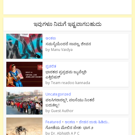
ಇವುಗಳೂ ನಿಮಗೆ ಇಷ್ಟವಾಗಬಹುದು
ಅಂಕಣ
ಸಮಸ್ಯೆಯೆಂದರೆ ಸಾವಲ್ಲ, ಜೀವನ
by
Manu Vaidya
ಪ್ರಚಲಿತ
ಭಾರತದ ಪ್ರಪ್ರಥಮ ಜ್ಯುವೆಲ್ಲರಿ
ಎಕ್ಸಿಬಿಷನ್
by
Team readoo kannada
Uncategorized
ವಲಸಿಗರಾರಲ್ಲ?, ವಲಸೆಯು ನಿಂತರೆ
ಬದುಕಿಲ್ಲ !
by
Guest Author
Featured
•
ಅಂಕಣ
•
ಜೇಡನ ಜಾಡು ಹಿಡಿದು..
ಗೋಡೆಯ ಮೇಲಿನ ಜೇಡ- ಭಾಗ ೨
by
Dr. Abhijith A P C