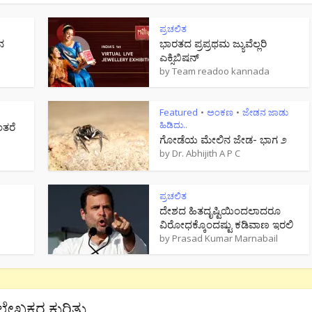
ಪ್ರಚಲಿತ
ನ
ಭಾರತದ ಪ್ರಪ್ರಥಮ ಜ್ಯುವೆಲ್ಲರಿ
ಎಕ್ಸಿಬಿಷನ್
by
Team readoo kannada
Featured
ಅಂಕಣ
ಜೇಡನ ಜಾಡು
•
•
ಹಿಡಿದು..
ಂತರೆ
ಗೋಡೆಯ ಮೇಲಿನ ಜೇಡ- ಭಾಗ ೨
by
Dr. Abhijith A P C
ಪ್ರಚಲಿತ
ದೇಶದ ಹಿತದೃಷ್ಟಿಯಿಂದಲಾದರೂ
ವಿರೋಧಕ್ಕೊಂದಷ್ಟು ಕಡಿವಾಣ ಇರಲಿ
by
Prasad Kumar Marnabail
ಲೇಖಕರ ಕುರಿತು