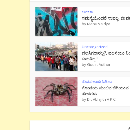
ಅಂಕಣ
ಸಮಸ್ಯೆಯೆಂದರೆ ಸಾವಲ್ಲ, ಜೀವ
by
Manu Vaidya
Uncategorized
ವಲಸಿಗರಾರಲ್ಲ?, ವಲಸೆಯು ನಿ
ಬದುಕಿಲ್ಲ !
by
Guest Author
ಜೇಡನ ಜಾಡು ಹಿಡಿದು..
ಗೋಡೆಯ ಮೇಲಿನ ಜಿಗಿಯುವ
ಜೇಡಗಳು
by
Dr. Abhijith A P C