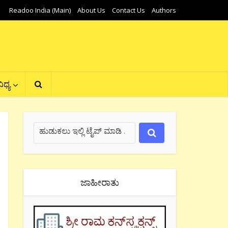
Readoo India (Main)
About Us
Contact Us
Authors
ಿಧ್ಯ
ಜಾಹೀರಾತು