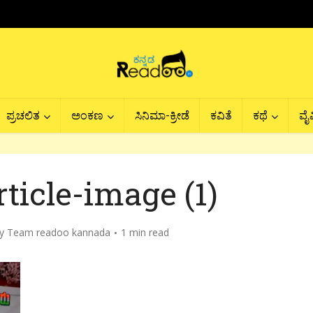
ಪ್ರಚಲಿತ
ಅಂಕಣ
ಸಿನಿಮಾ-ಕ್ರೀಡೆ
ಕವಿತೆ
ಕಥೆ
ವೈವ
ticle-image (1)
by
Team readoo kannada
1 min read