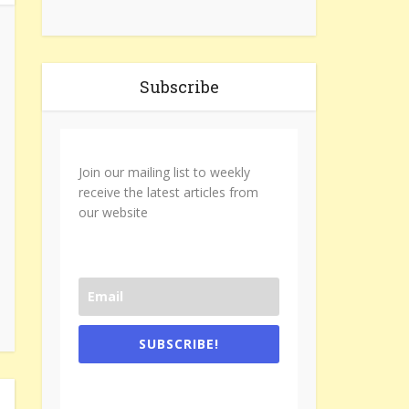
Subscribe
Join our mailing list to weekly
receive the latest articles from
our website
SUBSCRIBE!
One e-mail a week. We don't spam.
Don't forget to check the promotional
tab if you are using gmail.