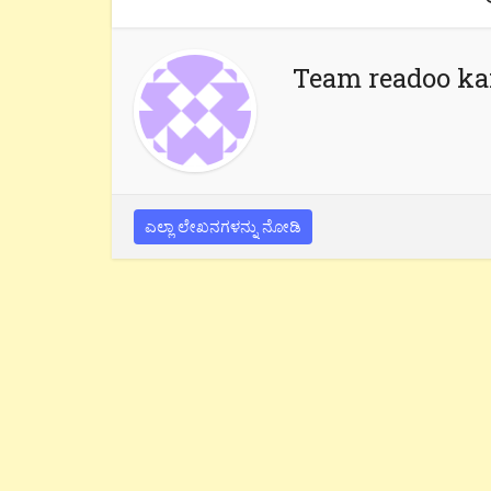
Team readoo k
ಎಲ್ಲಾ ಲೇಖನಗಳನ್ನು ನೋಡಿ