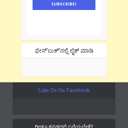
SUBSCRIBE!
One e-mail a week. We don't spam.
Don't forget to check the promotional
tab if you are using gmail.
ಫೇಸ್’ಬುಕ್’ನಲ್ಲಿ ಲೈಕ್ ಮಾಡಿ
Like Us On Facebook
ರೀಡೂ ಕನ್ನಡದಲ್ಲಿ ಬರೆಯಬೇಕೆ?