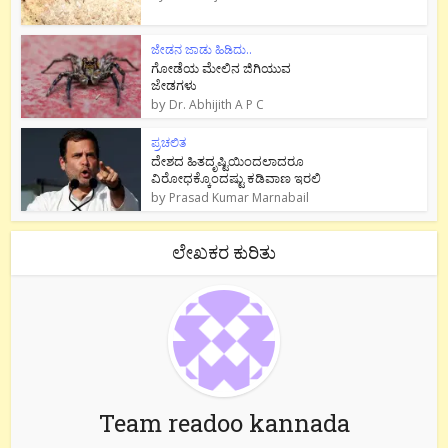
ಜೇಡನ ಜಾಡು ಹಿಡಿದು..
ಗೋಡೆಯ ಮೇಲಿನ ಜಿಗಿಯುವ
ಜೇಡಗಳು
by
Dr. Abhijith A P C
ಪ್ರಚಲಿತ
ದೇಶದ ಹಿತದೃಷ್ಟಿಯಿಂದಲಾದರೂ
ವಿರೋಧಕ್ಕೊಂದಷ್ಟು ಕಡಿವಾಣ ಇರಲಿ
by
Prasad Kumar Marnabail
ಲೇಖಕರ ಕುರಿತು
Team readoo kannada