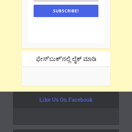
SUBSCRIBE!
One e-mail a week. We don't spam.
Don't forget to check the promotional
tab if you are using gmail.
ಫೇಸ್’ಬುಕ್’ನಲ್ಲಿ ಲೈಕ್ ಮಾಡಿ
Like Us On Facebook