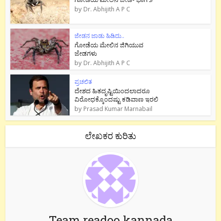
by
Dr. Abhijith A P C
ಜೇಡನ ಜಾಡು ಹಿಡಿದು..
ಗೋಡೆಯ ಮೇಲಿನ ಜಿಗಿಯುವ
ಜೇಡಗಳು
by
Dr. Abhijith A P C
ಪ್ರಚಲಿತ
ದೇಶದ ಹಿತದೃಷ್ಟಿಯಿಂದಲಾದರೂ
ವಿರೋಧಕ್ಕೊಂದಷ್ಟು ಕಡಿವಾಣ ಇರಲಿ
by
Prasad Kumar Marnabail
ಲೇಖಕರ ಕುರಿತು
Team readoo kannada