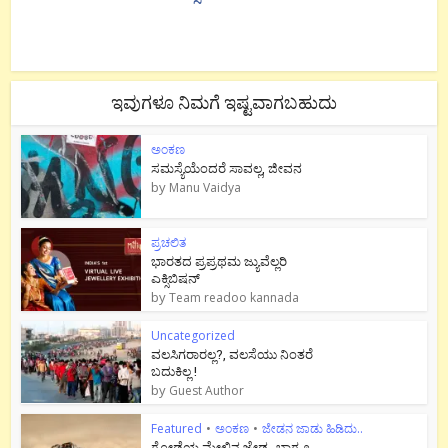
ಇವುಗಳೂ ನಿಮಗೆ ಇಷ್ಟವಾಗಬಹುದು
ಅಂಕಣ
ಸಮಸ್ಯೆಯೆಂದರೆ ಸಾವಲ್ಲ, ಜೀವನ
by
Manu Vaidya
ಪ್ರಚಲಿತ
ಭಾರತದ ಪ್ರಪ್ರಥಮ ಜ್ಯುವೆಲ್ಲರಿ
ಎಕ್ಸಿಬಿಷನ್
by
Team readoo kannada
Uncategorized
ವಲಸಿಗರಾರಲ್ಲ?, ವಲಸೆಯು ನಿಂತರೆ
ಬದುಕಿಲ್ಲ !
by
Guest Author
Featured
•
ಅಂಕಣ
•
ಜೇಡನ ಜಾಡು ಹಿಡಿದು..
ಗೋಡೆಯ ಮೇಲಿನ ಜೇಡ- ಭಾಗ ೨