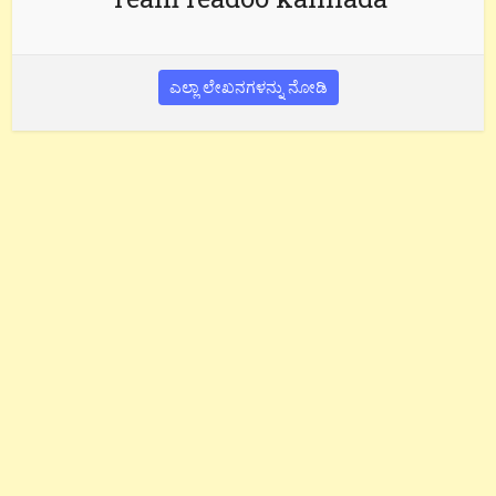
ಎಲ್ಲಾ ಲೇಖನಗಳನ್ನು ನೋಡಿ