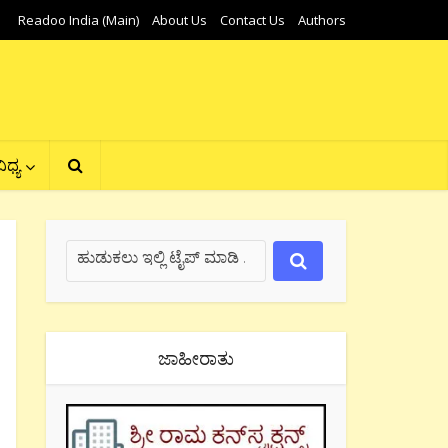
Readoo India (Main)
About Us
Contact Us
Authors
ಿಧ್ಯ
ಜಾಹೀರಾತು