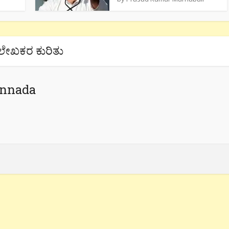
ಲೇಖಕರ ಕುರಿತು
annada